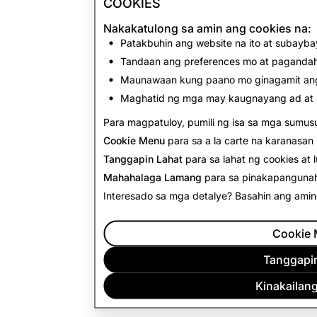
COOKIES
Nakakatulong sa amin ang cookies na:
Patakbuhin ang website na ito at subayba
Tandaan ang preferences mo at pagandah
Maunawaan kung paano mo ginagamit ang 
Maghatid ng mga may kaugnayang ad at su
Para magpatuloy, pumili ng isa sa mga sumus
Cookie Menu
para sa a la carte na karanasan 
Tanggapin Lahat
para sa lahat ng cookies at
Mahahalaga Lamang
para sa pinakapangunah
Interesado sa mga detalye? Basahin ang ami
Cookie
Tanggapi
Kinakailan