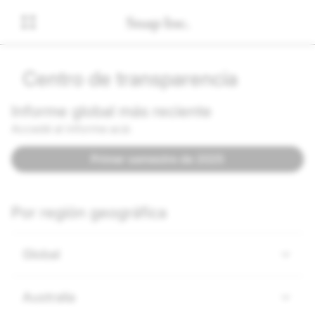
Centro de transparencia
Informe global más reciente
Accedé al informe acá:
Primer semestre de 2025
Por región geográfica
Global
Australia