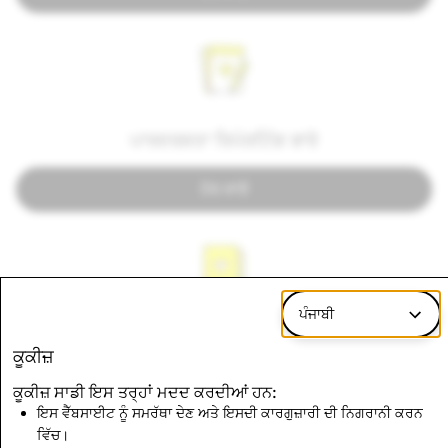
ਪਾਰਦਰਸ਼ਤਾ ਰਿਪੋਰਟਿੰਗ ਬਾਰੇ
ਹੋਰ ਜਾਣੋ
ਪੰਜਾਬੀ
ਪਾਰਦਰਸ਼ਤਾ ਰਿਪੋਰਟ ਦੀ ਸ਼ਬਦਾਵਲੀ
ਕੂਕੀਜ਼
ਹੋਰ ਜਾਣੋ
ਕੂਕੀਜ਼ ਸਾਡੀ ਇਸ ਤਰ੍ਹਾਂ ਮਦਦ ਕਰਦੀਆਂ ਹਨ:
ਇਸ ਵੈੱਬਸਾਈਟ ਨੂੰ ਸਮਰੱਥਾ ਦੇਣ ਅਤੇ ਇਸਦੀ ਕਾਰਗੁਜ਼ਾਰੀ ਦੀ ਨਿਗਰਾਨੀ ਕਰਨ
ਵਿੱਚ।