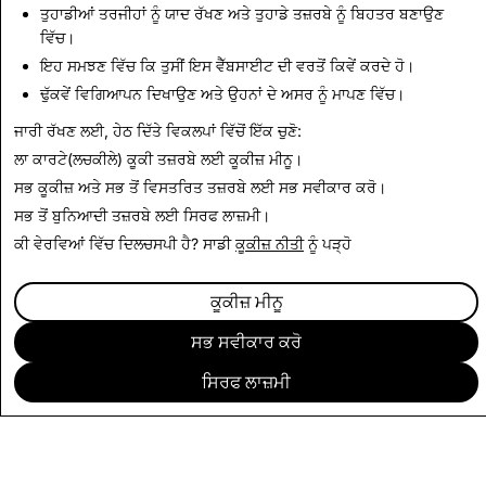
ਤੁਹਾਡੀਆਂ ਤਰਜੀਹਾਂ ਨੂੰ ਯਾਦ ਰੱਖਣ ਅਤੇ ਤੁਹਾਡੇ ਤਜ਼ਰਬੇ ਨੂੰ ਬਿਹਤਰ ਬਣਾਉਣ
ਵਿੱਚ।
ਇਹ ਸਮਝਣ ਵਿੱਚ ਕਿ ਤੁਸੀਂ ਇਸ ਵੈੱਬਸਾਈਟ ਦੀ ਵਰਤੋਂ ਕਿਵੇਂ ਕਰਦੇ ਹੋ।
ਢੁੱਕਵੇਂ ਵਿਗਿਆਪਨ ਦਿਖਾਉਣ ਅਤੇ ਉਹਨਾਂ ਦੇ ਅਸਰ ਨੂੰ ਮਾਪਣ ਵਿੱਚ।
ਜਾਰੀ ਰੱਖਣ ਲਈ, ਹੇਠ ਦਿੱਤੇ ਵਿਕਲਪਾਂ ਵਿੱਚੋਂ ਇੱਕ ਚੁਣੋ:
ਲਾ ਕਾਰਟੇ(ਲਚਕੀਲੇ) ਕੂਕੀ ਤਜ਼ਰਬੇ ਲਈ
ਕੂਕੀਜ਼ ਮੀਨੂ
।
ਸਭ ਕੂਕੀਜ਼ ਅਤੇ ਸਭ ਤੋਂ ਵਿਸਤਰਿਤ ਤਜ਼ਰਬੇ ਲਈ
ਸਭ ਸਵੀਕਾਰ ਕਰੋ
।
ਸਭ ਤੋਂ ਬੁਨਿਆਦੀ ਤਜ਼ਰਬੇ ਲਈ
ਸਿਰਫ ਲਾਜ਼ਮੀ
।
ਕੀ ਵੇਰਵਿਆਂ ਵਿੱਚ ਦਿਲਚਸਪੀ ਹੈ? ਸਾਡੀ
ਕੂਕੀਜ਼ ਨੀਤੀ
ਨੂੰ ਪੜ੍ਹੋ
ਕੂਕੀਜ਼ ਮੀਨੂ
ਕੰਪਨੀ
ਭਾਈਚਾਰਾ
ਸਭ ਸਵੀਕਾਰ ਕਰੋ
ਇਸ਼ਤਿਹਾਰਬਾਜ਼ੀ
ਕਨੂੰਨੀ
ਸਿਰਫ ਲਾਜ਼ਮੀ
ਪਰਦੇਦਾਰੀ ਬਾਰੇ ਨੀਤੀ
ਸੇਵਾ ਦੀਆਂ ਮਦਾਂ
ਪੰਜਾਬੀ