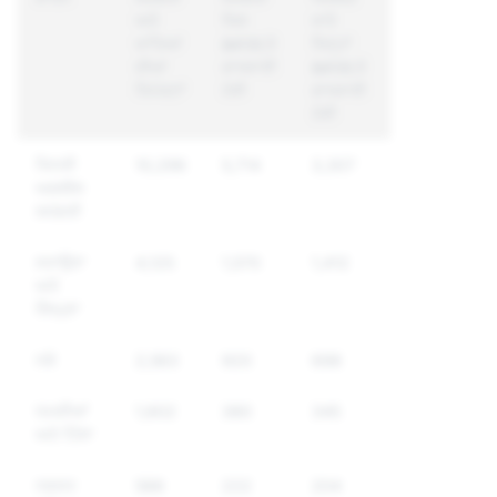
ਅਤੇ
ਜਿਸ
ਖਾਤੇ
ਖਾਤਿਆਂ
&#39;ਤੇ
ਜਿਨ੍ਹਾਂ
ਦੀਆਂ
ਕਾਰਵਾਈ
&#39;ਤੇ
ਰਿਪੋਰਟਾਂ
ਹੋਈ
ਕਾਰਵਾਈ
ਹੋਈ
ਜਿਨਸੀ
10,296
5,714
3,307
ਅਸ਼ਲੀਲ
ਸਮੱਗਰੀ
ਸਤਾਉਣਾ
4,125
1,570
1,412
ਅਤੇ
ਧੌਂਸਪੁਣਾ
ਨਸ਼ੇ
2,563
920
698
ਧਮਕੀਆਂ
1,602
380
345
ਅਤੇ ਹਿੰਸਾ
ਨਫਰਤ
588
222
204