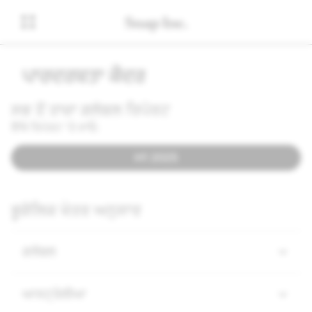
ਪਾਰਦਰਸ਼ਤਾ ਕੇਂਦਰ
ਸਭ ਤੋਂ ਤਾਜ਼ਾ ਗਲੋਬਲ ਰਿਪੋਰਟ
ਇੱਥੇ ਰਿਪੋਰਟ 'ਤੇ ਜਾਓ:
H1 2025
ਭੂਗੋਲਿਕ ਖੇਤਰ ਅਨੁਸਾਰ
ਗਲੋਬਲ
ਆਸਟ੍ਰੇਲੀਆ