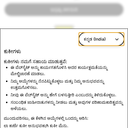
ಇನ್ನಷ್ಟು ತಿಳಿಯಿರಿ
ಕನ್ನಡ (India)
ಕುಕೀಗಳು
ಜಾಹೀರಾತುಗಳ ಗ್ಯಾಲರಿ
ಕುಕೀಗಳು ನಮಗೆ ಸಹಾಯ ಮಾಡುತ್ತವೆ:
ಇನ್ನಷ್ಟು ತಿಳಿಯಿರಿ
ಈ ವೆಬ್‌ಸೈಟ್ ಅನ್ನು ಕಾರ್ಯಗತಗೊಳಿಸಿ ಅದರ ಕಾರ್ಯಕ್ಷಮತೆಯನ್ನು
ಮೇಲ್ವಿಚಾರಣೆ ಮಾಡಲು.
ನಿಮ್ಮ ಆಯ್ಕೆಗಳನ್ನು ನೆನಪಿಟ್ಟುಕೊಳ್ಳಲು ಮತ್ತು ನಿಮ್ಮ ಅನುಭವವನ್ನು
ಉತ್ತಮಗೊಳಿಸಲು.
ನೀವು ಈ ವೆಬ್‌ಸೈಟ್ ಅನ್ನು ಹೇಗೆ ಬಳಸುತ್ತೀರಿ ಎಂಬುದನ್ನು ತಿಳಿದುಕೊಳ್ಳಲು.
ಸಂಬಂಧಿತ ಜಾಹೀರಾತುಗಳನ್ನು ನೀಡಲು ಮತ್ತು ಅವುಗಳ ಪರಿಣಾಮಕಾರಿತ್ವವನ್ನು
ಚುನಾವಣಾ ಸಮಗ್ರತೆ
ಅಳೆಯಲು.
ಇನ್ನಷ್ಟು ತಿಳಿಯಿರಿ
ಮುಂದುವರಿಸಲು, ಈ ಕೆಳಗಿನ ಆಯ್ಕೆಗಳಲ್ಲಿ ಒಂದನ್ನು ಆರಿಸಿ:
ಲಾ ಕಾರ್ಟೆ ಕುಕೀ ಅನುಭವಕ್ಕಾಗಿ
ಕುಕೀ ಮೆನು
.