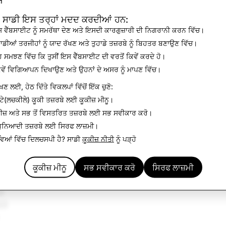
21
22
਼ ਸਾਡੀ ਇਸ ਤਰ੍ਹਾਂ ਮਦਦ ਕਰਦੀਆਂ ਹਨ:
22
 ਵੈੱਬਸਾਈਟ ਨੂੰ ਸਮਰੱਥਾ ਦੇਣ ਅਤੇ ਇਸਦੀ ਕਾਰਗੁਜ਼ਾਰੀ ਦੀ ਨਿਗਰਾਨੀ ਕਰਨ ਵਿੱਚ।
2
ਹਾਡੀਆਂ ਤਰਜੀਹਾਂ ਨੂੰ ਯਾਦ ਰੱਖਣ ਅਤੇ ਤੁਹਾਡੇ ਤਜ਼ਰਬੇ ਨੂੰ ਬਿਹਤਰ ਬਣਾਉਣ ਵਿੱਚ।
22
 ਸਮਝਣ ਵਿੱਚ ਕਿ ਤੁਸੀਂ ਇਸ ਵੈੱਬਸਾਈਟ ਦੀ ਵਰਤੋਂ ਕਿਵੇਂ ਕਰਦੇ ਹੋ।
ੱਕਵੇਂ ਵਿਗਿਆਪਨ ਦਿਖਾਉਣ ਅਤੇ ਉਹਨਾਂ ਦੇ ਅਸਰ ਨੂੰ ਮਾਪਣ ਵਿੱਚ।
ਖਣ ਲਈ, ਹੇਠ ਦਿੱਤੇ ਵਿਕਲਪਾਂ ਵਿੱਚੋਂ ਇੱਕ ਚੁਣੋ:
22
ਟੇ(ਲਚਕੀਲੇ) ਕੂਕੀ ਤਜ਼ਰਬੇ ਲਈ
ਕੂਕੀਜ਼ ਮੀਨੂ
।
22
ੀਜ਼ ਅਤੇ ਸਭ ਤੋਂ ਵਿਸਤਰਿਤ ਤਜ਼ਰਬੇ ਲਈ
ਸਭ ਸਵੀਕਾਰ ਕਰੋ
।
22
 ਬੁਨਿਆਦੀ ਤਜ਼ਰਬੇ ਲਈ
ਸਿਰਫ ਲਾਜ਼ਮੀ
।
022
ਵਿਆਂ ਵਿੱਚ ਦਿਲਚਸਪੀ ਹੈ? ਸਾਡੀ
ਕੂਕੀਜ਼ ਨੀਤੀ
ਨੂੰ ਪੜ੍ਹੋ
22
22
23
ਕੂਕੀਜ਼ ਮੀਨੂ
ਸਭ ਸਵੀਕਾਰ ਕਰੋ
ਸਿਰਫ ਲਾਜ਼ਮੀ
23
3
23