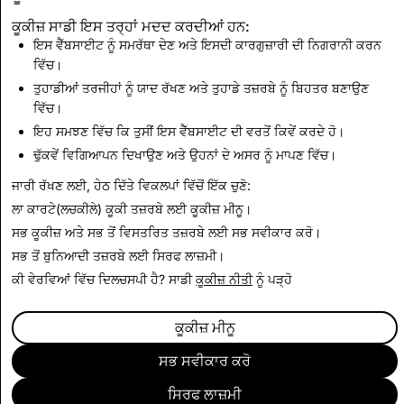
ਕੂਕੀਜ਼ ਸਾਡੀ ਇਸ ਤਰ੍ਹਾਂ ਮਦਦ ਕਰਦੀਆਂ ਹਨ:
CSEA: ਅਯੋਗ ਕੀਤੇ ਕੁੱਲ ਖਾਤੇ
ਇਸ ਵੈੱਬਸਾਈਟ ਨੂੰ ਸਮਰੱਥਾ ਦੇਣ ਅਤੇ ਇਸਦੀ ਕਾਰਗੁਜ਼ਾਰੀ ਦੀ ਨਿਗਰਾਨੀ ਕਰਨ
ਵਿੱਚ।
1,865
ਤੁਹਾਡੀਆਂ ਤਰਜੀਹਾਂ ਨੂੰ ਯਾਦ ਰੱਖਣ ਅਤੇ ਤੁਹਾਡੇ ਤਜ਼ਰਬੇ ਨੂੰ ਬਿਹਤਰ ਬਣਾਉਣ
ਵਿੱਚ।
ਭਾਰਤ ਦੀਆਂ ਪਾਰਦਰਸ਼ਤਾ ਰਿਪੋਰਟਾਂ 'ਤੇ ਵਾਪਸ ਜਾਓ
ਇਹ ਸਮਝਣ ਵਿੱਚ ਕਿ ਤੁਸੀਂ ਇਸ ਵੈੱਬਸਾਈਟ ਦੀ ਵਰਤੋਂ ਕਿਵੇਂ ਕਰਦੇ ਹੋ।
ਢੁੱਕਵੇਂ ਵਿਗਿਆਪਨ ਦਿਖਾਉਣ ਅਤੇ ਉਹਨਾਂ ਦੇ ਅਸਰ ਨੂੰ ਮਾਪਣ ਵਿੱਚ।
ਜਾਰੀ ਰੱਖਣ ਲਈ, ਹੇਠ ਦਿੱਤੇ ਵਿਕਲਪਾਂ ਵਿੱਚੋਂ ਇੱਕ ਚੁਣੋ:
ਲਾ ਕਾਰਟੇ(ਲਚਕੀਲੇ) ਕੂਕੀ ਤਜ਼ਰਬੇ ਲਈ
ਕੂਕੀਜ਼ ਮੀਨੂ
।
ਸਭ ਕੂਕੀਜ਼ ਅਤੇ ਸਭ ਤੋਂ ਵਿਸਤਰਿਤ ਤਜ਼ਰਬੇ ਲਈ
ਸਭ ਸਵੀਕਾਰ ਕਰੋ
।
ਸਭ ਤੋਂ ਬੁਨਿਆਦੀ ਤਜ਼ਰਬੇ ਲਈ
ਸਿਰਫ ਲਾਜ਼ਮੀ
।
ਕੀ ਵੇਰਵਿਆਂ ਵਿੱਚ ਦਿਲਚਸਪੀ ਹੈ? ਸਾਡੀ
ਕੂਕੀਜ਼ ਨੀਤੀ
ਨੂੰ ਪੜ੍ਹੋ
ਕੂਕੀਜ਼ ਮੀਨੂ
ਸਭ ਸਵੀਕਾਰ ਕਰੋ
ਸਿਰਫ ਲਾਜ਼ਮੀ