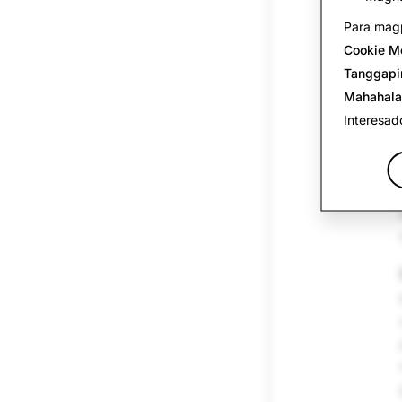
Para magp
Cookie M
Tanggapi
Mahahala
Interesad