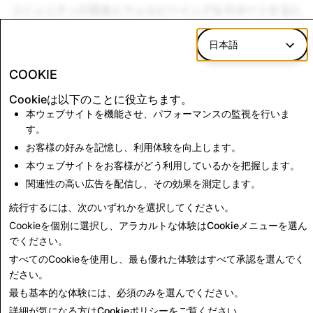
コミュニティの安全とウェルビーイングをサポートするた
めに役割を果たすことは、当社全体の最優先事項です。
日本語
COOKIE
Cookieは以下のことに役立ちます。
次へ：
本ウェブサイトを機能させ、パフォーマンスの監視を行いま
虚偽または詐欺的な有害な情
す。
お客様の好みを記憶し、利用体験を向上します。
報
本ウェブサイトをお客様がどう利用しているかを把握します。
関連性の高い広告を配信し、その効果を測定します。
次を読む
続行するには、次のいずれかを選択してください。
Cookieを個別に選択し、アラカルトな体験は
Cookieメニュー
を選ん
でください。
すべてのCookieを使用し、最も優れた体験は
すべて承認
を選んでく
ださい。
最も基本的な体験には、
必須のみ
を選んでください。
詳細が気になる方は
Cookieポリシー
をご覧ください。