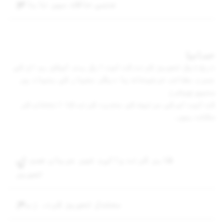
جنسی حالات میں نابالغ
حساس:
درج ذیل تجویز کرنے کے لیے اہل ہے، لیکن ہم ان کی
عمر، مقام، ترجیحات یا دیگر معیار کی بنیاد پر
سنیپ چیٹرز
کے لیے اس کی مرئیت کو محدود کرنے کا انتخاب کر
سکتے ہیں۔
ظاہر کرنے والی، غیر عریاں جسم کی
تصویر
معتدل تجویز کردہ زبان