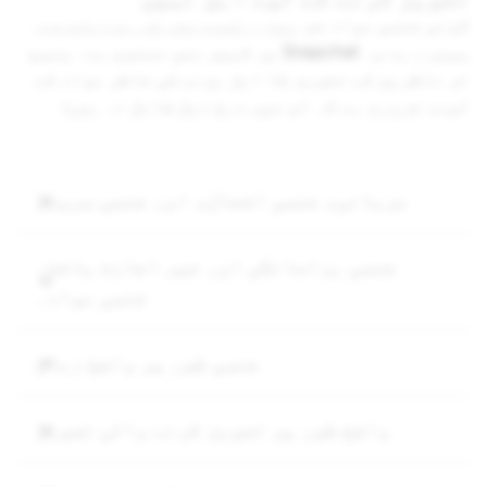
کوئی جنسی مواد جو
ہماری کمیونٹی کی ہدایات میں
ممنوع
ہے وہ Snapchat پر کہیں بھی ممنوع ہے۔ وسیع
تر ناظرین کے تجویز کا اہل ہونے کی خاطر مواد کے
لیے، ضروری ہے کہ اس میں درج ذیل شامل نہ ہوں:
عریانی، جنسی افعال، اور جنسی سروسز
جنسی ہراسانگی اور غیر اجازت یافتہ
جنسی مواد۔
جنسی طور پر واضح زبان
واضح طور پر تجویز کرنے والی تصویر