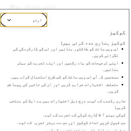
جنسی صحت کا مواد
اردو
غیر تجویز کردہ جنسی مواد
کوکیز
بالغان کی تفریح
کوکیز ہماری مدد کرتی ہیں:
اس ویب سائٹ کو طاقتور بنائیں اور اس کی کارکردگی کی
نگرانی کریں۔
اپنی ترجیحات کو یاد رکھیں اور اپنے تجربے کو بہتر
بنائیں۔
آگے ہے:
سمجھیں کہ آپ اس ویب سائٹ کو کس طرح استعمال کرتے ہیں۔
ہراسانگی اور دھونس
متعلقہ اشتہارات فراہم کریں اور ان کی تاثیر کی پیمائش
کریں۔
جاری رکھنے کے لیے، درج ذیل اختیارات میں سے ایک کو منتخب
اگلا پڑھیں
کریں:
کوکی مینو
آ لا کارٹ کوکی کے تجربے کے لیے۔
سب قبول کریں
تمام کوکیز اور سب سے بہتر تجربہ کے لیے۔
صرف ضروری
انتہائی بنیادی تجربے کے لیے۔