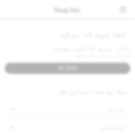
شفافیت کا مرکز
تازہ ترین عالمی رپورٹ
یہاں رپورٹ پر جائیں:
2025 H1
بمطابق جغرافیائی خطہ
عالمی
آسٹریلیا