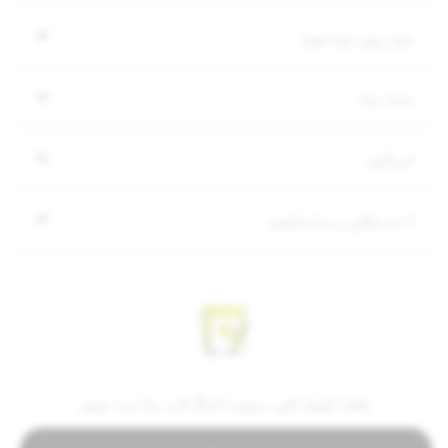
یورپی یونین
بھارت
ترکیہ
امریکی ریاستیں
شفافیت کی رپورٹنگ کے بارے میں