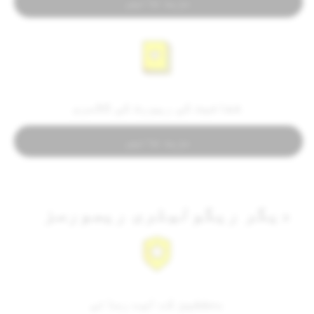
مزید جانیں
شفافیت کی رپورٹ کی گلاسری
مزید جانیں
دیگر ریگولیٹری ریسورسز
محققین کے لیے رسائی