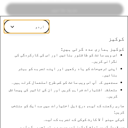
مزید جانیں
اردو
کوکیز
کوکیز ہماری مدد کرتی ہیں:
اشتہارات کی گیلری
اس ویب سائٹ کو طاقتور بنائیں اور اس کی کارکردگی کی
نگرانی کریں۔
مزید جانیں
اپنی ترجیحات کو یاد رکھیں اور اپنے تجربے کو بہتر
بنائیں۔
سمجھیں کہ آپ اس ویب سائٹ کو کس طرح استعمال کرتے ہیں۔
متعلقہ اشتہارات فراہم کریں اور ان کی تاثیر کی پیمائش
کریں۔
انتخابات کی سالمیت
جاری رکھنے کے لیے، درج ذیل اختیارات میں سے ایک کو منتخب
کریں:
مزید جانیں
کوکی مینو
آ لا کارٹ کوکی کے تجربے کے لیے۔
سب قبول کریں
تمام کوکیز اور سب سے بہتر تجربہ کے لیے۔