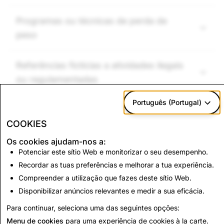
Programas ou técnicas de perda de
peso
Referências fictícias a atividades ilegais
ou regulamentadas
Português (Portugal)
COOKIES
A seguir:
Os cookies ajudam-nos a:
Conteúdo odioso, terrorismo e
Potenciar este sítio Web e monitorizar o seu desempenho.
Recordar as tuas preferências e melhorar a tua experiência.
extremismo violento
Compreender a utilização que fazes deste sítio Web.
Disponibilizar anúncios relevantes e medir a sua eficácia.
Ler Próximo
Para continuar, seleciona uma das seguintes opções:
Menu de cookies
para uma experiência de cookies à la carte.