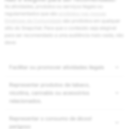
As atividades, produtos ou serviços ilegais ou
regulamentados que são
proibidos nas nossas
Diretrizes da Comunidade
são proibidos em qualquer
sítio do Snapchat. Para que o conteúdo seja elegível
para ser recomendado a uma audiência mais vasta, não
deve:
Facilitar ou promover atividades ilegais
Representar produtos de tabaco,
nicotina, cannabis ou acessórios
relacionados.
Representar o consumo de álcool
perigoso