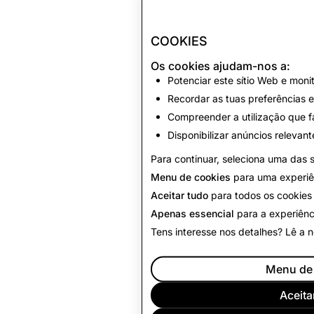
COOKIES
Os cookies ajudam-nos a:
Potenciar este sítio Web e mon
Recordar as tuas preferências e
Compreender a utilização que f
Disponibilizar anúncios relevant
Para continuar, seleciona uma das 
Menu de cookies
para uma experiên
Aceitar tudo
para todos os cookies 
Apenas essencial
para a experiênc
Tens interesse nos detalhes? Lê a 
Menu de
Aceita