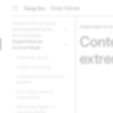
Snap Values
Diretrizes de Conteúdo
Elegibilidade de r
para Elegibilidade de
Recomendação
Conte
Elegibilidade de
recomendação
extre
Conteúdo sexual
Assédio e bullying
Conteúdo perturbador ou
violento
Informação falsa ou
enganadora
Atividades ilegais ou
regulamentadas