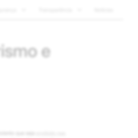
urança
Transparência
Notícias
rismo e
iolento que seja
proibido nas