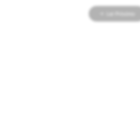
Ler Próximo
PUBLICIDADE
 Snapchat
Anúncios do Snapchat
acles
Políticas de publicidade
Comunidade
Biblioteca de anúncios políticos
Diretrizes da Marca