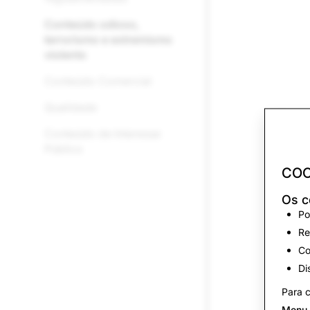
Conteúdo odioso,
terrorismo e extremismo
violento
Conteúdo Comercial
Qualidade
Conteúdo de Interesse
Público
COO
Os c
Po
Re
Co
Di
Para c
Menu 