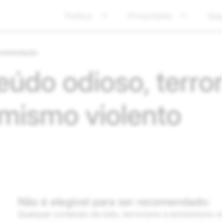
Política
Privacidade
Seg
ecomendação
údo odioso, terro
mismo violento
Não é elegível para ser recomendado:
Qualquer conteúdo de ódio, terrorismo e extremismo v