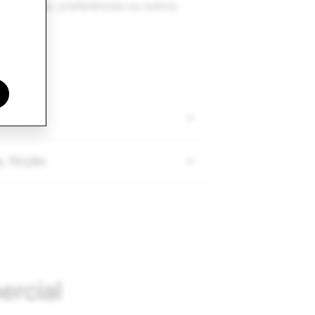
calização, preferências ou outros
o
, ficção
rcial