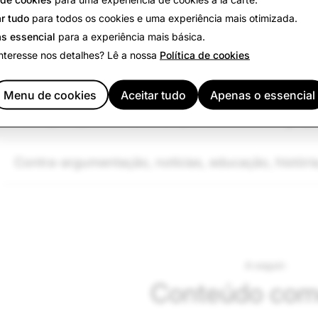
a determinados Snapchatters com base na sua idade, lo
r tudo
para todos os cookies e uma experiência mais otimizada.
critérios:
s essencial
para a experiência mais básica.
nteresse nos detalhes? Lê a nossa
Política de cookies
Menu de cookies
Aceitar tudo
Apenas o essencial
“Recuperação” de calúnias por membros do grup
Contra-argumentação, notícias, educação, história
A seguir:
Conteúdo come