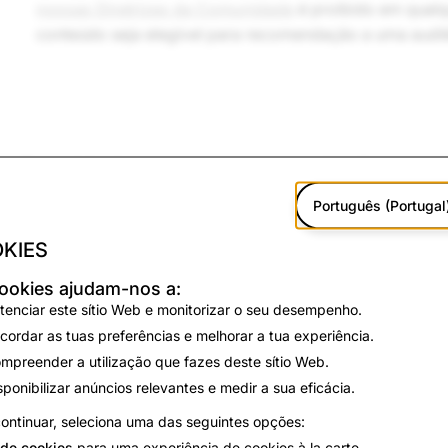
nossas Diretrizes da Comunidade
é proibido em qualqu
conteúdo seja elegível para recomendação a uma audiê
Conteúdo de, ou a promover, organizações terrori
ou grupos de ódio
Português (Portugal
KIES
Discurso de ódio
ookies ajudam-nos a:
tenciar este sítio Web e monitorizar o seu desempenho.
cordar as tuas preferências e melhorar a tua experiência.
mpreender a utilização que fazes deste sítio Web.
sponibilizar anúncios relevantes e medir a sua eficácia.
Sensível:
ontinuar, seleciona uma das seguintes opções:
O seguinte é elegível a ser recomendado, mas podemos o
de cookies
para uma experiência de cookies à la carte.