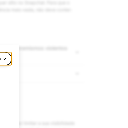
er sítio no Snapchat. Para que o
ncia mais vasta, não deve conter:
stas, extremismos violentos
)
ptar por limitar a sua visibilidade