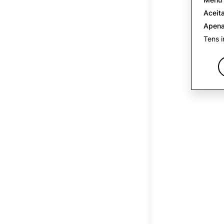
Aceita
Apena
Tens i