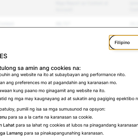
Mga Report sa Content at
Ipi
Account
Con
Content
98,727
20,
s at Bullying
92,803
4,9
Filipino
t Karahasan
8,325
410
ES
Sarili at
1,604
43
ulong sa amin ang cookies na:
atay
uhin ang website na ito at subaybayan ang performance nito.
an ang preferences mo at pagandahin ang karanasan mo.
ormasyon
10,653
0
waan kung paano mo ginagamit ang website na ito.
tid ng mga may kaugnayang ad at sukatin ang pagiging epektibo n
3,257
29
atuloy, pumili ng isa sa mga sumusunod na opsyon:
20,419
8,3
enu
para sa a la carte na karanasan sa cookie.
n Lahat
para sa lahat ng cookies at lubos na pinagandang karanasan
1,923
87
ga Lamang
para sa pinakapangunahing karanasan.