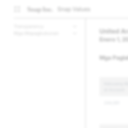
Snap Values
Transparency
United A
Mga Mapagkukunan
Enero 1, 
Mga Pagla
Kabuuang Bi
at Account
244,081