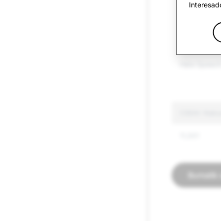
Interesad
Mga Armas
Iba pang mg
Produkto
Hate Speec
CSEAI: Kabu
11,001
Bumalik 