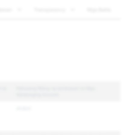
tasan
Transparency
Mga Balita
d na
Kabuuang Bilang ng Ipinatupad na Mga
Natatanging Account
20,822