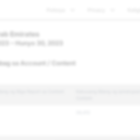
Polisiya
Privacy
Kalig
rab Emirates
2023 – Hunyo 30, 2023
bag sa Account / Content
lang ng Mga Report sa Content
Kabuuang Bilang ng Ipinatupa
Content
34,412