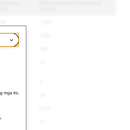
natupad na
Mga Ipinatupad na Natatanging
tent
Account
238
11,091
70
3,507
329
43
0
g mga ito.
29
16
6,777
.
67