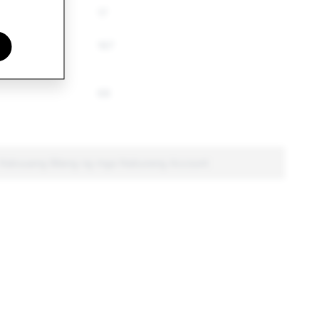
17
167
68
: Kabuuang Bilang ng mga Naburang Account