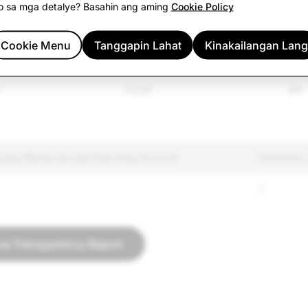
o sa mga detalye? Basahin ang aming
Cookie Policy
449
23
a Kontroladong
Cookie Menu
Tanggapin Lahat
2,593
Kinakailangan Lang
212
h
3,328
84
uang Bilang ng mga Naburang Account
Terorismo
3
sa Transparency Report