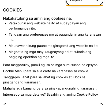
Marahas na
Extremism
COOKIES
Nakakatulong sa amin ang cookies na:
Pekeng
50,323
18
18
Impormasyon
Patakbuhin ang website na ito at subaybayan ang
performance nito.
Tandaan ang preferences mo at pagandahin ang karanasan
CSEAI: Kabuuang Naka-disable na Account
mo.
Maunawaan kung paano mo ginagamit ang website na ito.
43,798
Maghatid ng mga may kaugnayang ad at sukatin ang
pagiging epektibo ng mga ito.
Bumalik sa Transparency Report
Para magpatuloy, pumili ng isa sa mga sumusunod na opsyon:
Cookie Menu
para sa a la carte na karanasan sa cookie.
Tanggapin Lahat
para sa lahat ng cookies at lubos na
pinagandang karanasan.
Mahahalaga Lamang
para sa pinakapangunahing karanasan.
Interesado sa mga detalye? Basahin ang aming
Cookie Policy