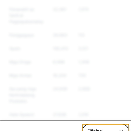
Pananakit sa
22,461
1,570
1,310
Sarili at
Pagpapakamatay
Panggagaya
26,663
113
111
Spam
140,413
3,121
2,661
Mga Droga
6,098
1,308
1,031
Mga Armas
16,204
730
442
Iba pang mga
24,938
2,668
2,042
Kontroladong
Produkto
Hate Speech
27,936
1,019
927
Terorismo at
12,452
455
357
Filipino