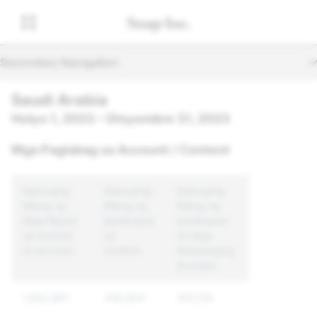
Secondary Navigation
Saudi Arabia
Hulyo 1, 2023 – Disyembre 31, 2023
Mga Paglabag sa Account / Content
Kabuuang
Kabuuang
Kabuuang
Bilang ng
Bilang ng
Bilang ng
Mga Report
Ipinatupad
Ipinatupad
sa Content
na
na Mga
at Account
Content
Natatanging
Account
1,802,987
340,800
193,129