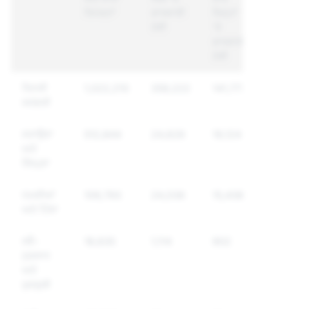
ਰਿਪੋਰਟਾਂ
ਕਾਰਵਾਈ
ਜਿਨ੍ਹਾਂ
ਹੋਈ
'ਤੇ
ਕਾਰਵਾਈ
ਹੋਈ
ਜਿਨਸੀ
1,022,210
359,222
141,773
ਸਮੱਗਰੀ
ਸਤਾਉਣਾ
512,844
24,629
19,124
ਅਤੇ
ਧੌਂਸਪੁਣਾ
ਧਮਕੀਆਂ
109,793
24,038
15,438
ਅਤੇ ਹਿੰਸਾ
ਸਵੈ-
18,635
1,114
902
ਨੁਕਸਾਨ
ਅਤੇ
ਖੁਦਕੁਸ਼ੀ