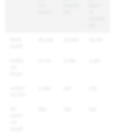
ਖਾਤਾ
ਕਾਰਵਾਈ
ਜਿਨ੍ਹਾਂ
ਰਿਪੋਰਟਾਂ
ਹੋਈ
'ਤੇ
ਕਾਰਵਾਈ
ਹੋਈ
ਜਿਨਸੀ
46,339
29,563
19,076
ਸਮੱਗਰੀ
ਸਤਾਉਣਾ
21,714
3,796
3,497
ਅਤੇ
ਧੌਂਸਪੁਣਾ
ਧਮਕੀਆਂ
2,444
407
370
ਅਤੇ ਹਿੰਸਾ
ਸਵੈ-
890
109
106
ਨੁਕਸਾਨ
ਅਤੇ
ਖੁਦਕੁਸ਼ੀ