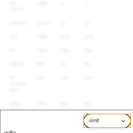
ਝੂਠੀ
2,662
0
0
ਜਾਣਕਾਰੀ
ਪ੍ਰਤੀਰੂਪਣ
18,042
55
55
ਸਪੈਮ
7,636
3,221
3,151
ਨਸ਼ੇ
2,607
780
608
ਹਥਿਆਰ
306
30
26
ਹੋਰ
356
208
199
ਨਿਯੰਤ੍ਰਿਤ
ਸਮਾਨ
ਨਫ਼ਰਤ
1,715
549
502
ਭਰਿਆ
ਭਾਸ਼ਣ
ਪੰਜਾਬੀ