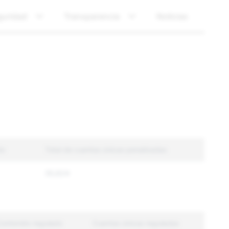
guridad
Transparencia
Noticias
do
Total de cuentas únicas penalizadas
35,624
Contenido regulado
Cuentas únicas reguladas