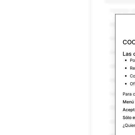
Contenido s
Acoso y bull
Amenazas y 
COO
Autolesiones 
Las 
Po
Información 
Re
Co
Suplantación
Of
Spam
Para c
Menú 
Drogas
Acept
Sólo 
Armas
¿Quier