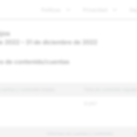
Políticas
Privacidad
Se
jos
 de 2022 – 31 de diciembre de 2022
es de contenido/cuentas
cuentas y contenido totales
Total de contenido regula
51,657
Informes de cuentas y contenido