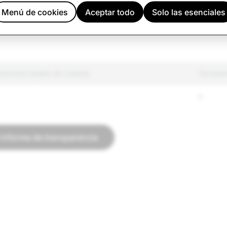
 regulados
4,125
Menú de cookies
Aceptar todo
Solo las esenciales
odio
2,467
naciones totales de cuentas
Terroris
0
l informe de transparencia