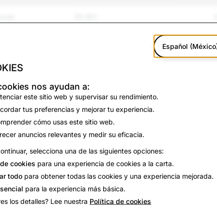
exual
60,401
ying
55,101
Español (México
violencia
7,132
1
KIES
y suicidio
997
cookies nos ayudan a:
tenciar este sitio web y supervisar su rendimiento.
falsa
3,815
cordar tus preferencias y mejorar tu experiencia.
mprender cómo usas este sitio web.
 de Identidad
30,343
recer anuncios relevantes y medir su eficacia.
ontinuar, selecciona una de las siguientes opciones:
10,349
de cookies
para una experiencia de cookies a la carta.
5,868
ar todo
para obtener todas las cookies y una experiencia mejorada.
esencial
para la experiencia más básica.
989
es los detalles? Lee nuestra
Política de cookies