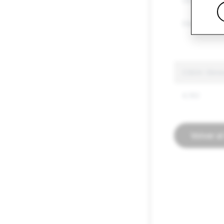
Otros bienes
Discurso de 
CSEAI: Elimi
4,192
Volver a