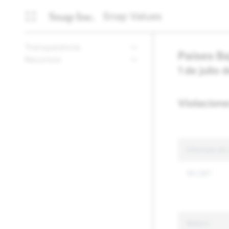
Snap Values
Transparencia
Países Ba
Recursos
1 de julio
Violacion
Informes de 
181,587
Motivo