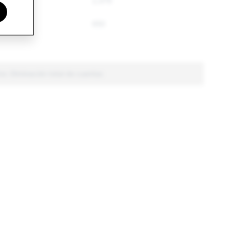
3,406
2,479
760
650
mo: Eliminación total de cuentas