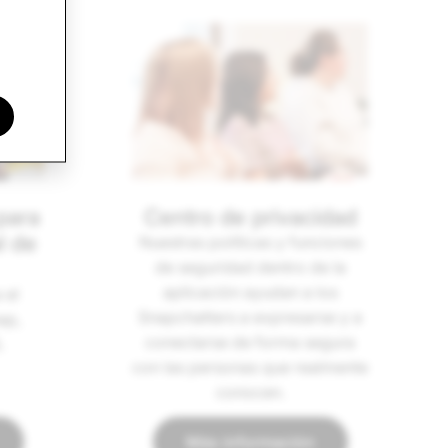
para
Centro de privacidad
l de
Nuestras políticas y funciones
de seguridad dentro de la
aplicación ayudan a los
 el
Snapchatters a expresarse y a
ap,
conectarse de forma segura
.
con las personas que realmente
conocen.
Más información