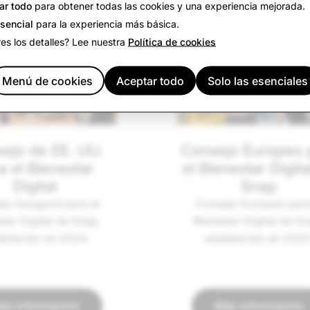
ar todo
para obtener todas las cookies y una experiencia mejorada.
esencial
para la experiencia más básica.
es los detalles? Lee nuestra
Política de cookies
Menú de cookies
Aceptar todo
Solo las esenciales
ejo de EE. UU.
Consejo Europeo 
a el Bienestar
el Bienestar Digita
Digital
Snap
jo Inaugural para el
Consejo Europeo para
tar Digital de Snap,
Bienestar Digital de Sn
ablecido en 2024.
establecido en 2025
ás información
Más información