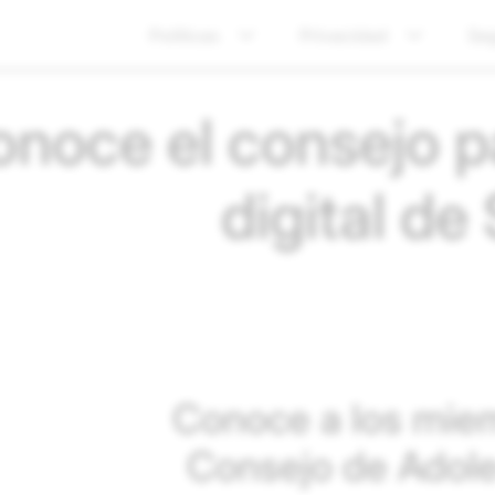
Políticas
Privacidad
Se
noce el consejo pa
digital de
Conoce a los mie
Consejo de Adol