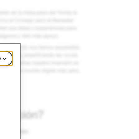
ento en la mesa para dar forma al
amos el Consejo para el Bienestar
en sus ideas y experiencias para
 seguros y den más apoyo.
 UU. en 2024, nos hemos expandido
 y Europa, amplificando las voces
)
os representan nuestra inversión en
forma a un mundo digital más sano.
rmación?
dicionales: