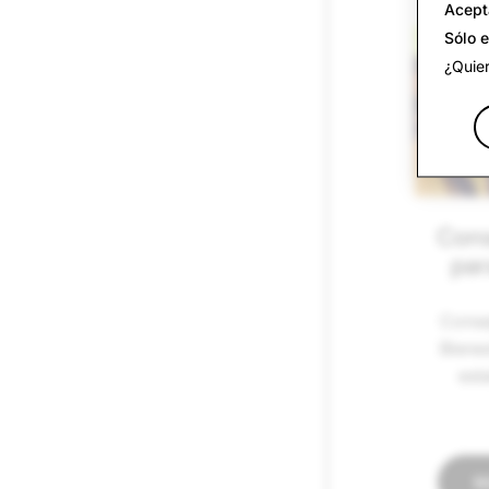
Acept
Sólo 
¿Quier
Cons
par
Conse
Bienes
est
M