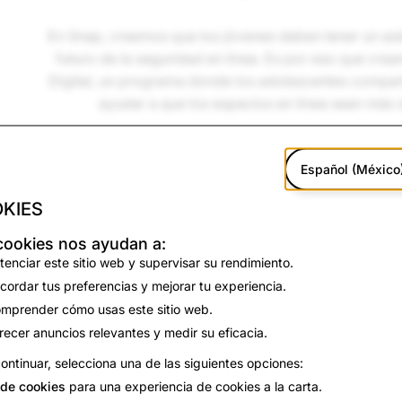
En Snap, creemos que los jóvenes deben tener un asi
futuro de la seguridad en línea. Es por eso que cre
Digital, un programa donde los adolescentes compart
ayudar a que los espacios en línea sean más
Desde el lanzamiento de nuestro primer grupo en EE.
globalmente con dos consejos hermanos en Australia
Español (México
juveniles en regiones y culturas. Juntos, estos consej
empoderar a los adolescentes para que ayuden a dar 
KIES
cookies nos ayudan a:
tenciar este sitio web y supervisar su rendimiento.
cordar tus preferencias y mejorar tu experiencia.
mprender cómo usas este sitio web.
¿Buscas más info
recer anuncios relevantes y medir su eficacia.
ontinuar, selecciona una de las siguientes opciones:
Consulta estos recursos a
de cookies
para una experiencia de cookies a la carta.