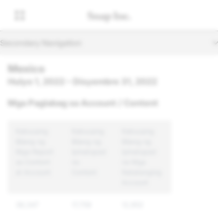
Secondary Navigation
Mexico
Hulyo 1, 2022 – Disyembre 31, 2022
Mga Paglabag sa Account / Content
Kabuuang
Kabuuang
Kabuuang
Bilang ng
Bilang ng
Bilang ng
Mga Report
Ipinatupad
Ipinatupad
sa Content
na
na Mga
at Account
Content
Natatanging
Account
38,347
17,759
12,952