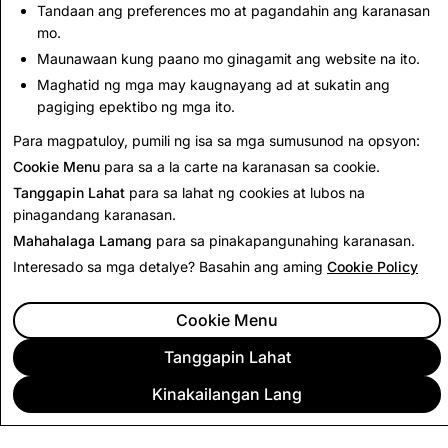
Bilang ng mga
Tandaan ang preferences mo at pagandahin ang karanasan
Bilang ng mga
Naburang Account
Naburang Account
mo.
Maunawaan kung paano mo ginagamit ang website na ito.
473
0
Maghatid ng mga may kaugnayang ad at sukatin ang
pagiging epektibo ng mga ito.
Bumalik sa Transparency Report
Para magpatuloy, pumili ng isa sa mga sumusunod na opsyon:
Cookie Menu
para sa a la carte na karanasan sa cookie.
Tanggapin Lahat
para sa lahat ng cookies at lubos na
pinagandang karanasan.
Mahahalaga Lamang
para sa pinakapangunahing karanasan.
Interesado sa mga detalye? Basahin ang aming
Cookie Policy
Cookie Menu
Tanggapin Lahat
Kinakailangan Lang