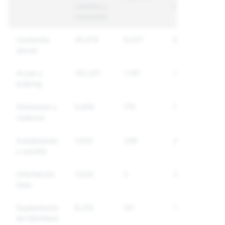
cuentas y
reguladas
contenido
Contenido
40,474
9,027
6,886
sexual
Acoso y
102,017
1,761
1,641
bullying
Amenazas y
5,409
179
162
violencia
Autolesiones
1,632
246
237
y suicidio
Información
7,034
2
2
falsa
Suplantación
8,252
141
141
de Identidad