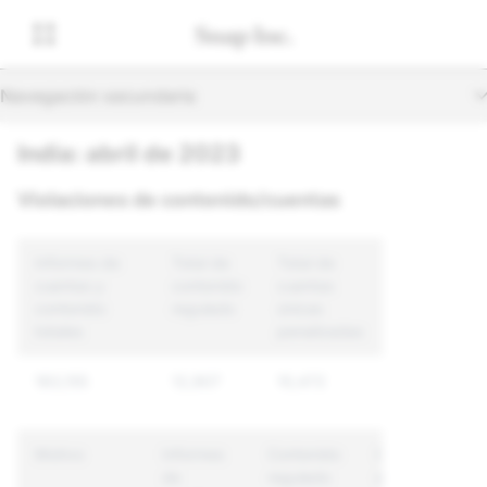
Navegación secundaria
India: abril de 2023
Violaciones de contenido/cuentas
Informes de
Total de
Total de
cuentas y
contenido
cuentas
contenido
regulado
únicas
totales
penalizadas
183,155
12,907
10,472
Motivo
Informes
Contenido
Cuentas
de
regulado
únicas