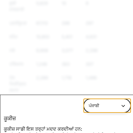
ਝੂਠੀ
5,829
10
9
ਜਾਣਕਾਰੀ
ਪ੍ਰਤੀਰੂਪਣ
67,113
298
297
ਸਪੈਮ
15,853
5,401
4,631
ਨਸ਼ੇ
9,908
3,077
2,298
ਹਥਿਆਰ
1,246
363
307
ਹੋਰ
2,289
1,716
1,498
ਨਿਯੰਤ੍ਰਿਤ
ਸਮਾਨ
ਨਫ਼ਰਤ
4,530
1,727
1,568
ਪੰਜਾਬੀ
ਭਰਿਆ
ਭਾਸ਼ਣ
ਕੂਕੀਜ਼
ਕੂਕੀਜ਼ ਸਾਡੀ ਇਸ ਤਰ੍ਹਾਂ ਮਦਦ ਕਰਦੀਆਂ ਹਨ: