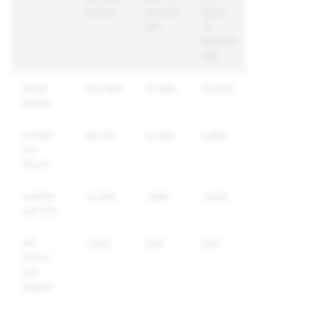
ਰਿਪੋਰਟਾਂ
ਕਾਰਵਾਈ
ਜਿਨ੍ਹਾਂ
ਹੋਈ
'ਤੇ
ਕਾਰਵਾਈ
ਹੋਈ
ਜਿਨਸੀ
124,584
71,380
41,924
ਸਮੱਗਰੀ
ਸਤਾਉਣਾ
92,107
11,269
9,955
ਅਤੇ
ਧੌਂਸਪੁਣਾ
ਧਮਕੀਆਂ
10,565
1,881
1,629
ਅਤੇ ਹਿੰਸਾ
ਸਵੈ-
1,953
238
203
ਨੁਕਸਾਨ
ਅਤੇ
ਖੁਦਕੁਸ਼ੀ