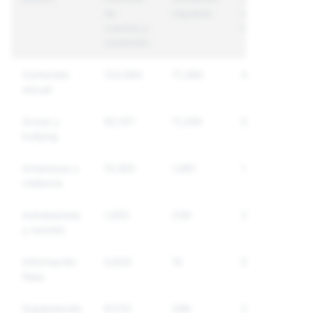
de
regulado
únicas
cuentas y
reguladas
contenido
Contenido
124,584
71,380
41,924
sexual
Acoso y
92,107
11,269
9,955
bullying
Amenazas y
10,565
1,881
1,629
violencia
Autolesiones
1,953
238
203
y suicidio
Información
5,829
10
9
falsa
Suplantación
67,113
298
297