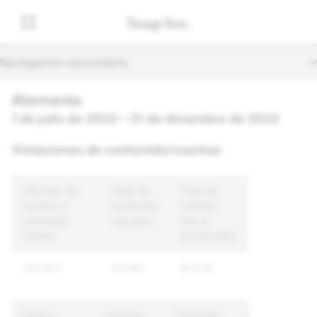
Navegación secundaria
Alemania
1 de julio de 2022 – 31 de diciembre de 2022
Violaciones de contenido/cuentas
Informes de
Total de
Total de
cuentas y
contenido
cuentas
contenido
regulado
únicas
totales
penalizadas
335,977
97,360
64,319
Motivo
Informes
Contenido
Cuentas