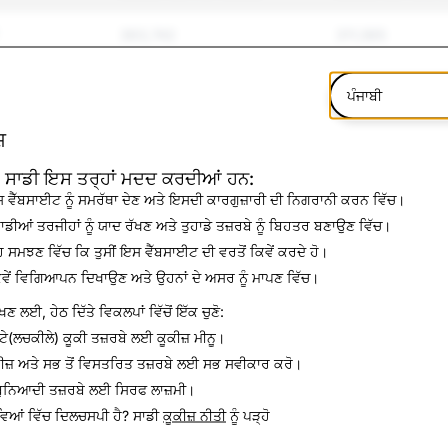
363,742
311,565
ਸਪੁਣਾ
180,715
106,085
ਪੰਜਾਬੀ
ੰਸਾ
28,362
14,213
਼
 ਖੁਦਕੁਸ਼ੀ
3,419
782
਼ ਸਾਡੀ ਇਸ ਤਰ੍ਹਾਂ ਮਦਦ ਕਰਦੀਆਂ ਹਨ:
 ਵੈੱਬਸਾਈਟ ਨੂੰ ਸਮਰੱਥਾ ਦੇਣ ਅਤੇ ਇਸਦੀ ਕਾਰਗੁਜ਼ਾਰੀ ਦੀ ਨਿਗਰਾਨੀ ਕਰਨ ਵਿੱਚ।
6,254
18
ਹਾਡੀਆਂ ਤਰਜੀਹਾਂ ਨੂੰ ਯਾਦ ਰੱਖਣ ਅਤੇ ਤੁਹਾਡੇ ਤਜ਼ਰਬੇ ਨੂੰ ਬਿਹਤਰ ਬਣਾਉਣ ਵਿੱਚ।
 ਸਮਝਣ ਵਿੱਚ ਕਿ ਤੁਸੀਂ ਇਸ ਵੈੱਬਸਾਈਟ ਦੀ ਵਰਤੋਂ ਕਿਵੇਂ ਕਰਦੇ ਹੋ।
53,291
562
ੱਕਵੇਂ ਵਿਗਿਆਪਨ ਦਿਖਾਉਣ ਅਤੇ ਉਹਨਾਂ ਦੇ ਅਸਰ ਨੂੰ ਮਾਪਣ ਵਿੱਚ।
ਖਣ ਲਈ, ਹੇਠ ਦਿੱਤੇ ਵਿਕਲਪਾਂ ਵਿੱਚੋਂ ਇੱਕ ਚੁਣੋ:
97,049
87,035
ਟੇ(ਲਚਕੀਲੇ) ਕੂਕੀ ਤਜ਼ਰਬੇ ਲਈ
ਕੂਕੀਜ਼ ਮੀਨੂ
।
25,021
11,750
ੀਜ਼ ਅਤੇ ਸਭ ਤੋਂ ਵਿਸਤਰਿਤ ਤਜ਼ਰਬੇ ਲਈ
ਸਭ ਸਵੀਕਾਰ ਕਰੋ
।
 ਬੁਨਿਆਦੀ ਤਜ਼ਰਬੇ ਲਈ
ਸਿਰਫ ਲਾਜ਼ਮੀ
।
2,182
895
ਵਿਆਂ ਵਿੱਚ ਦਿਲਚਸਪੀ ਹੈ? ਸਾਡੀ
ਕੂਕੀਜ਼ ਨੀਤੀ
ਨੂੰ ਪੜ੍ਹੋ