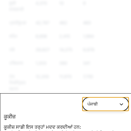
ਝੂਠੀ
4,370
10
9
ਜਾਣਕਾਰੀ
ਪ੍ਰਤੀਰੂਪਣ
42,797
462
460
ਸਪੈਮ
8,856
2,415
1,984
ਨਸ਼ੇ
29,627
14,275
9,976
ਹਥਿਆਰ
1,203
390
341
ਹੋਰ
12,205
11,970
7,755
ਨਿਯੰਤ੍ਰਿਤ
ਸਮਾਨ
ਨਫ਼ਰਤ
4,991
1,653
1,522
ਪੰਜਾਬੀ
ਭਰਿਆ
ਭਾਸ਼ਣ
ਕੂਕੀਜ਼
ਕੂਕੀਜ਼ ਸਾਡੀ ਇਸ ਤਰ੍ਹਾਂ ਮਦਦ ਕਰਦੀਆਂ ਹਨ: