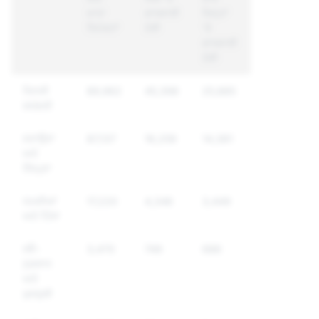
ਖਾਤਾ
ਕਾਰਵਾਈ
ਜਿਨ੍ਹਾਂ
ਰਿਪੋਰਟਾਂ
ਹੋਈ
'ਤੇ
ਕਾਰਵਾਈ
ਹੋਈ
ਜਿਨਸੀ
89,962
45,398
25,885
ਸਮੱਗਰੀ
ਸਤਾਉਣਾ
87,137
16,259
14,381
ਅਤੇ
ਧੌਂਸਪੁਣਾ
ਧਮਕੀਆਂ
17,220
4,346
3,449
ਅਤੇ ਹਿੰਸਾ
ਸਵੈ-
3,470
749
686
ਨੁਕਸਾਨ
ਅਤੇ
ਖੁਦਕੁਸ਼ੀ