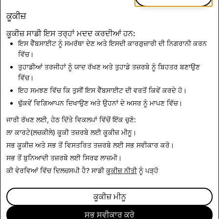
ਗੱਲਾਂਬਾਤਾਂ ਸ਼ੁਰੂ ਕਰਨ ਵਿੱਚ ਮਦਦ ਲਈ ਸਾਡੀ
ਅਪਡੇਟ ਕੀਤੀ ਸੁਰੱਖਿਆ
ਕੂਕੀਜ਼
ਸਾਈਟ
'ਤੇ ਸਰੋਤ ਲੱਭ ਸਕਦੇ ਹੋ।
ਕੂਕੀਜ਼ ਸਾਡੀ ਇਸ ਤਰ੍ਹਾਂ ਮਦਦ ਕਰਦੀਆਂ ਹਨ:
ਅਖੀਰ ਵਿੱਚ ਅਸੀਂ My AI, ਸਾਡੇ ਪ੍ਰਯੋਗਮਈ ਚੈਟਬੋਟ, ਸਬੰਧੀ ਸਾਡੇ
ਇਸ ਵੈੱਬਸਾਈਟ ਨੂੰ ਸਮਰੱਥਾ ਦੇਣ ਅਤੇ ਇਸਦੀ ਕਾਰਗੁਜ਼ਾਰੀ ਦੀ ਨਿਗਰਾਨੀ ਕਰਨ
ਪਰਿਵਾਰ ਕੇਂਦਰ ਵਿੱਚ ਵਾਧੂ ਔਜ਼ਾਰ ਸ਼ਾਮਲ ਕਰਨ ਲਈ ਕੰਮ ਕਰ ਰਹੇ ਹਾਂ,
ਵਿੱਚ।
ਜਿਸ ਨਾਲ ਮਾਪਿਆਂ ਨੂੰ ਉਨ੍ਹਾਂ ਦੇ ਕਿਸ਼ੋਰਾਂ ਵੱਲੋਂ ਕੀਤੀ ਜਾਂਦੀ My AI ਦੀ
ਤੁਹਾਡੀਆਂ ਤਰਜੀਹਾਂ ਨੂੰ ਯਾਦ ਰੱਖਣ ਅਤੇ ਤੁਹਾਡੇ ਤਜ਼ਰਬੇ ਨੂੰ ਬਿਹਤਰ ਬਣਾਉਣ
ਵਰਤੋਂ ਬਾਰੇ ਵਧੇਰੇ ਪ੍ਰਤੱਖਤਾ ਅਤੇ ਨਿਯੰਤਰਣ ਮਿਲੇਗਾ।
ਵਿੱਚ।
— Snap ਟੀਮ
ਇਹ ਸਮਝਣ ਵਿੱਚ ਕਿ ਤੁਸੀਂ ਇਸ ਵੈੱਬਸਾਈਟ ਦੀ ਵਰਤੋਂ ਕਿਵੇਂ ਕਰਦੇ ਹੋ।
ਢੁੱਕਵੇਂ ਵਿਗਿਆਪਨ ਦਿਖਾਉਣ ਅਤੇ ਉਹਨਾਂ ਦੇ ਅਸਰ ਨੂੰ ਮਾਪਣ ਵਿੱਚ।
ਖ਼ਬਰਾਂ 'ਤੇ ਵਾਪਸ ਜਾਓ
ਜਾਰੀ ਰੱਖਣ ਲਈ, ਹੇਠ ਦਿੱਤੇ ਵਿਕਲਪਾਂ ਵਿੱਚੋਂ ਇੱਕ ਚੁਣੋ:
ਲਾ ਕਾਰਟੇ(ਲਚਕੀਲੇ) ਕੂਕੀ ਤਜ਼ਰਬੇ ਲਈ
ਕੂਕੀਜ਼ ਮੀਨੂ
।
ਸਭ ਕੂਕੀਜ਼ ਅਤੇ ਸਭ ਤੋਂ ਵਿਸਤਰਿਤ ਤਜ਼ਰਬੇ ਲਈ
ਸਭ ਸਵੀਕਾਰ ਕਰੋ
।
ਸਭ ਤੋਂ ਬੁਨਿਆਦੀ ਤਜ਼ਰਬੇ ਲਈ
ਸਿਰਫ ਲਾਜ਼ਮੀ
।
ਕੀ ਵੇਰਵਿਆਂ ਵਿੱਚ ਦਿਲਚਸਪੀ ਹੈ? ਸਾਡੀ
ਕੂਕੀਜ਼ ਨੀਤੀ
ਨੂੰ ਪੜ੍ਹੋ
ਕੂਕੀਜ਼ ਮੀਨੂ
ਸਭ ਸਵੀਕਾਰ ਕਰੋ