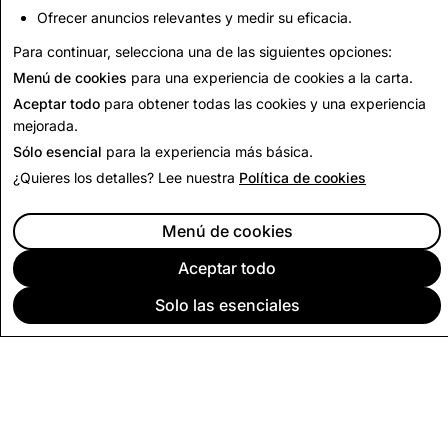
Ofrecer anuncios relevantes y medir su eficacia.
Para continuar, selecciona una de las siguientes opciones:
Menú de cookies
para una experiencia de cookies a la carta.
Aceptar todo
para obtener todas las cookies y una experiencia
mejorada.
Sólo esencial
para la experiencia más básica.
¿Quieres los detalles? Lee nuestra
Política de cookies
Menú de cookies
Aceptar todo
EMPRESA
Solo las esenciales
COMUNIDAD
PUBLICIDAD
LEGAL
POLÍTICA DE PRIVACIDAD
TÉRMINOS Y CONDICIONES DE SERVICIO
Español (México)