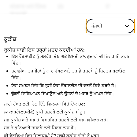
ਅੱਤਵਾਦ ਅਤੇ ਹਿੰਸਕ
25
17
ਕੱਟੜਪੰਥੀ
ਪੰਜਾਬੀ
ਕੂਕੀਜ਼
CSEA: ਅਯੋਗ ਕੀਤੇ ਕੁੱਲ ਖਾਤੇ
ਕੂਕੀਜ਼ ਸਾਡੀ ਇਸ ਤਰ੍ਹਾਂ ਮਦਦ ਕਰਦੀਆਂ ਹਨ:
ਇਸ ਵੈੱਬਸਾਈਟ ਨੂੰ ਸਮਰੱਥਾ ਦੇਣ ਅਤੇ ਇਸਦੀ ਕਾਰਗੁਜ਼ਾਰੀ ਦੀ ਨਿਗਰਾਨੀ ਕਰਨ
2,028
ਵਿੱਚ।
ਤੁਹਾਡੀਆਂ ਤਰਜੀਹਾਂ ਨੂੰ ਯਾਦ ਰੱਖਣ ਅਤੇ ਤੁਹਾਡੇ ਤਜ਼ਰਬੇ ਨੂੰ ਬਿਹਤਰ ਬਣਾਉਣ
ਵਿੱਚ।
ਪਾਰਦਰਸ਼ਤਾ ਰਿਪੋਰਟ 'ਤੇ ਵਾਪਸ
ਇਹ ਸਮਝਣ ਵਿੱਚ ਕਿ ਤੁਸੀਂ ਇਸ ਵੈੱਬਸਾਈਟ ਦੀ ਵਰਤੋਂ ਕਿਵੇਂ ਕਰਦੇ ਹੋ।
ਢੁੱਕਵੇਂ ਵਿਗਿਆਪਨ ਦਿਖਾਉਣ ਅਤੇ ਉਹਨਾਂ ਦੇ ਅਸਰ ਨੂੰ ਮਾਪਣ ਵਿੱਚ।
ਜਾਰੀ ਰੱਖਣ ਲਈ, ਹੇਠ ਦਿੱਤੇ ਵਿਕਲਪਾਂ ਵਿੱਚੋਂ ਇੱਕ ਚੁਣੋ:
ਲਾ ਕਾਰਟੇ(ਲਚਕੀਲੇ) ਕੂਕੀ ਤਜ਼ਰਬੇ ਲਈ
ਕੂਕੀਜ਼ ਮੀਨੂ
।
ਸਭ ਕੂਕੀਜ਼ ਅਤੇ ਸਭ ਤੋਂ ਵਿਸਤਰਿਤ ਤਜ਼ਰਬੇ ਲਈ
ਸਭ ਸਵੀਕਾਰ ਕਰੋ
।
ਸਭ ਤੋਂ ਬੁਨਿਆਦੀ ਤਜ਼ਰਬੇ ਲਈ
ਸਿਰਫ ਲਾਜ਼ਮੀ
।
ਕੀ ਵੇਰਵਿਆਂ ਵਿੱਚ ਦਿਲਚਸਪੀ ਹੈ? ਸਾਡੀ
ਕੂਕੀਜ਼ ਨੀਤੀ
ਨੂੰ ਪੜ੍ਹੋ