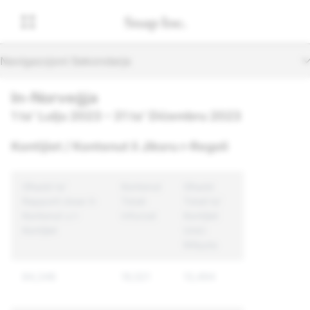
Navigazzjoni Sekondarja
In-Norveġja
1 ta' Lulju 2023 – 31 ta' Diċembru 2023
Kontijiet / Kontenut li Jiksru r-Regoli
Għadd ta'
Kontenut
Għadd
Rapporti dwar il-
Totali
Totali ta'
Kontenut u l-
Infurzat
Kontijiet
Kontijiet
Uniċi
Milquta
84,346
19,521
13,494