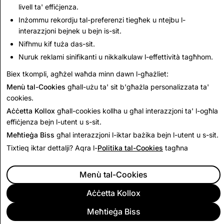
livell ta' effiċjenza.
Inżommu rekordju tal-preferenzi tiegħek u ntejbu l-
CSEAI: Għadd ta' Kontijiet Diżattivati
interazzjoni bejnek u bejn is-sit.
Nifhmu kif tuża das-sit.
3,253
Nuruk reklami sinifikanti u nikkalkulaw l-effettività tagħhom.
Biex tkompli, agħżel waħda minn dawn l-għażliet:
Lura għar-Rapport tat-Trasparenza
Menù tal-Cookies
għall-użu ta' sit b'għażla personalizzata ta'
cookies.
Aċċetta Kollox
għall-cookies kollha u għal interazzjoni ta' l-ogħla
effiċjenza bejn l-utent u s-sit.
Meħtieġa Biss
għal interazzjoni l-iktar bażika bejn l-utent u s-sit.
Tixtieq iktar dettalji? Aqra l-
Politika tal-Cookies
tagħna
Menù tal-Cookies
Aċċetta Kollox
Meħtieġa Biss