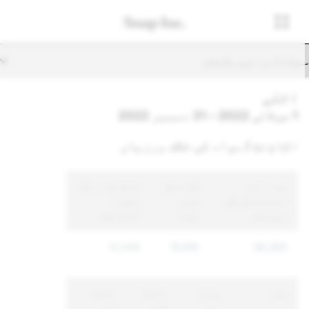
یکنڈری نیویگیشن
اٹلی
1 جولائی 2022 – 31 دسمبر 2022
اکاؤنٹ / مواد کی خلاف ورزیاں
مواد اور
کُل نافذ
نافذ کردہ کُل
اکاؤنٹ کی کُل
کردہ
منفرد
رپورٹس
مواد
اکاؤنٹس
12,244
15,919
38,283
وجہ
مواد
نافذ
نافذ
اور
شدہ
شدہ