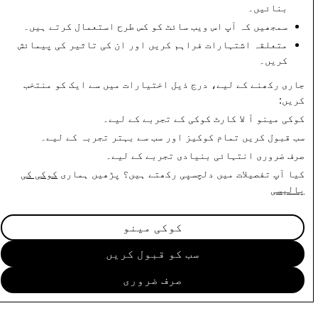
بنائیں۔
CSEAI: کل حذف
دہشت گردی: اکاؤنٹ کی
شدہ اکاؤنٹ
کُل حذف کاریاں
سمجھیں کہ آپ اس ویب سائٹ کو کس طرح استعمال کرتے ہیں۔
متعلقہ اشتہارات فراہم کریں اور ان کی تاثیر کی پیمائش
0
364
کریں۔
جاری رکھنے کے لیے، درج ذیل اختیارات میں سے ایک کو منتخب
شفافیت کی رپورٹ پر واپس
کریں:
کوکی مینو
آ لا کارٹ کوکی کے تجربے کے لیے۔
سب قبول کریں
تمام کوکیز اور سب سے بہتر تجربہ کے لیے۔
صرف ضروری
انتہائی بنیادی تجربے کے لیے۔
کیا آپ تفصیلات میں دلچسپی رکھتے ہیں؟ پڑھیں ہماری
کوکی کی
پالیسی
کوکی مینو
سب کو قبول کریں
صرف ضروری