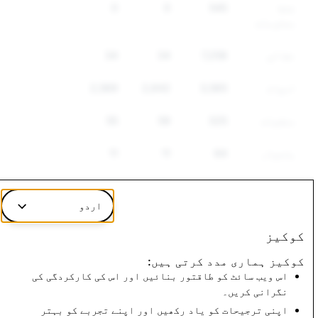
غلط
545
0
0
معلومات
نقالی
7,258
34
34
اسپام
3,565
2,642
2,569
منشیات
325
59
55
ہتھیار
64
11
11
دیگر
144
118
101
ریگولیٹڈ
اردو
سامان
کوکیز
نفرت
293
69
62
کوکیز ہماری مدد کرتی ہیں:
انگیز
اس ویب سائٹ کو طاقتور بنائیں اور اس کی کارکردگی کی
تقریر
نگرانی کریں۔
اپنی ترجیحات کو یاد رکھیں اور اپنے تجربے کو بہتر