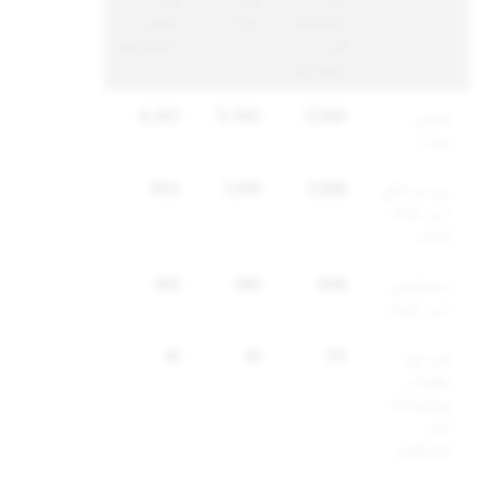
اکاؤنٹ
مواد
منفرد
کی
اکاؤنٹس
رپورٹس
جنسی
17,891
11,763
8,301
مواد
ہراسانگی
7,088
1,018
932
اور غنڈہ
گردی
دھمکیاں
939
189
163
اور تشدد
خود کو
171
16
16
نقصان
پہنچانا
اور
خودکشی