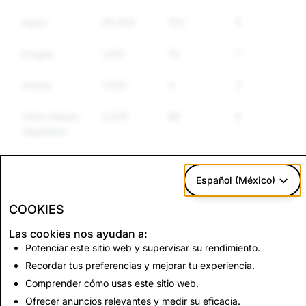
Spam
29,303
752
675
Drogas
1,631
74
72
Armas
1,030
3
3
Otros bienes
3,370
69
66
regulados
Discurso de
4,939
77
70
odio
Español (México)
COOKIES
CSEAI: Eliminaciones
Terrorismo:
Las cookies nos ayudan a:
totales de cuentas
Eliminación total de
Potenciar este sitio web y supervisar su rendimiento.
cuentas
Recordar tus preferencias y mejorar tu experiencia.
6
0
Comprender cómo usas este sitio web.
Ofrecer anuncios relevantes y medir su eficacia.