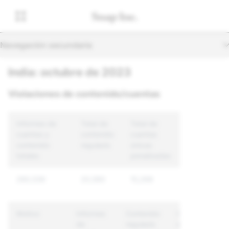
Navegación secundaria
India: octubre de 2023
Violaciones de contenido/cuentas
Informes de
Total de
Total de
cuentas y
contenido
cuentas
contenido
regulado
únicas
totales
penalizadas
280,536
20,590
15,266
Motivo
Informes
Contenido
Cuentas
de
regulado
únicas