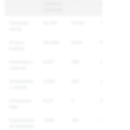
cuentas y
reguladas
contenido
Contenido
46,493
10,814
7,541
sexual
Acoso y
163,905
8,019
6,995
bullying
Amenazas y
9,657
288
247
violencia
Autolesiones
2,953
340
312
y suicidio
Información
9,317
5
5
falsa
Suplantación
7,938
149
149
de Identidad