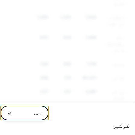
تقریر
دھمکیاں
7,426
1,283
1,066
اور تشدد
دیگر
1,089
935
820
ریگولیٹڈ
سامان
ہتھیار
1,159
368
336
نقالی
60,021
315
288
خود کو
2,681
257
237
نقصان
پہنچانا
اور
اردو
خودکشی
کوکیز
غلط
7,607
162
116