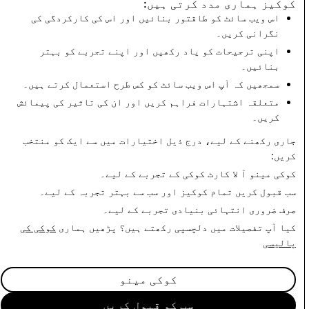
کوکیز ہماری مدد کرتی ہیں:
معلومات
اس ویب سائٹ کو طاقتور بنائیں اور اس کی کارکردگی کی
نگرانی کریں۔
CSAM : کُل اکاؤنٹ
دہشت گردی: کُل
اپنی ترجیحات کو یاد رکھیں اور اپنے تجربے کو بہتر
کی حذف کاریاں
اکاؤنٹ کی حذف
بنائیں۔
کاریاں
سمجھیں کہ آپ اس ویب سائٹ کو کس طرح استعمال کرتے ہیں۔
متعلقہ اشتہارات فراہم کریں اور ان کی تاثیر کی پیمائش
3
3,419
کریں۔
جاری رکھنے کے لیے، درج ذیل اختیارات میں سے ایک کو منتخب
شفافیت کی رپورٹ پر واپس
کریں:
کوکی مینو
آ لا کارٹ کوکی کے تجربے کے لیے۔
سب قبول کریں
تمام کوکیز اور سب سے بہتر تجربہ کے لیے۔
صرف ضروری
انتہائی بنیادی تجربے کے لیے۔
کیا آپ تفصیلات میں دلچسپی رکھتے ہیں؟ پڑھیں ہماری
کوکی کی
پالیسی
کوکی مینو
سب کو قبول کریں