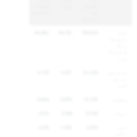
اکاؤنٹ
مواد
منفرد
کی
اکاؤنٹس
رپورٹس
جنسی
116,928
68,741
34,483
نوعیت کا
واضح
کانٹینٹ/
مواد
ہراسانگی
22,226
6,417
5,729
اور غنڈہ
گردی
منشیات
12,736
3,690
2,864
اسپام
9,706
2,189
1,975
نفرت
3,552
1,392
1,249
انگیز