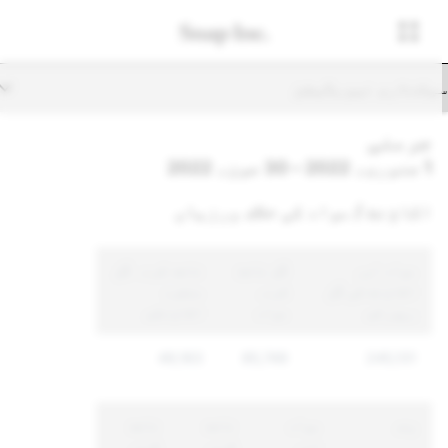
یکنڈری نیویگیشن
جرمنی
1 جنوری، 2022 – 30 جون، 2022
اکاؤنٹ / مواد کی خلاف ورزیاں
مواد اور
کُل نافذ
نافذ کردہ کُل
اکاؤنٹ کی کُل
کردہ
منفرد
رپورٹس
مواد
اکاؤنٹس
49,163
85,749
245,131
وجہ
مواد
نافذ
نافذ
اور
کردہ
کردہ