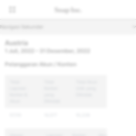
Navigasi Sekunder
Austria
1 Juli, 2022 – 31 Desember, 2022
Pelanggaran Akun / Konten
Total
Total
Total Akun
Laporan
Konten
Unik yang
Konten &
yang
Ditindak
Akun
Ditindak
57,110
14,577
10,228
Alasan
Laporan
Konten
Akun