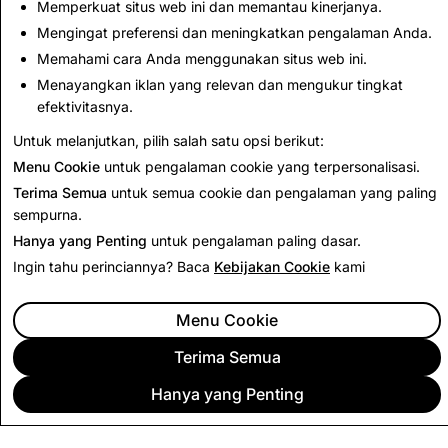
Memperkuat situs web ini dan memantau kinerjanya.
CSEAI: Total
Terorisme: Total
Penghapusan Akun
Penghapusan Akun
Mengingat preferensi dan meningkatkan pengalaman Anda.
Memahami cara Anda menggunakan situs web ini.
2,219
6
Menayangkan iklan yang relevan dan mengukur tingkat
efektivitasnya.
Kembali ke Laporan Transparansi
Untuk melanjutkan, pilih salah satu opsi berikut:
Menu Cookie
untuk pengalaman cookie yang terpersonalisasi.
Terima Semua
untuk semua cookie dan pengalaman yang paling
sempurna.
Hanya yang Penting
untuk pengalaman paling dasar.
Ingin tahu perinciannya? Baca
Kebijakan Cookie
kami
Menu Cookie
Terima Semua
Hanya yang Penting