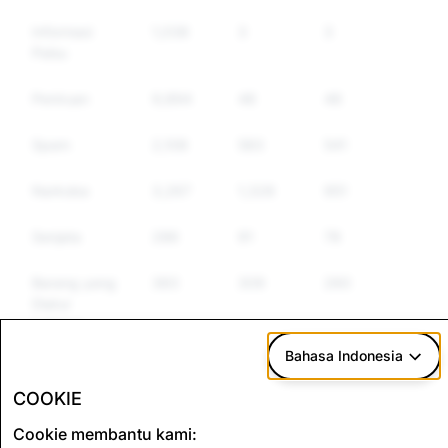
Informasi
1,038
3
3
Palsu
Peniruan
9,894
48
48
Spam
2,108
583
541
Narkoba
3,267
1,328
951
Senjata
286
91
78
Barang yang
383
309
260
Diatur
Lainnya
Bahasa Indonesia
Ujaran
1,423
491
418
Kebencian
COOKIE
Cookie membantu kami: