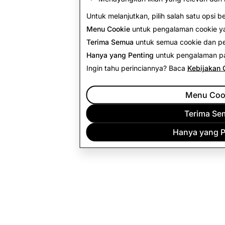
Untuk melanjutkan, pilih salah satu opsi be
Menu Cookie
untuk pengalaman cookie yan
Terima Semua
untuk semua cookie dan p
Hanya yang Penting
untuk pengalaman pa
Ingin tahu perinciannya? Baca
Kebijakan 
Menu Coo
Terima Se
Hanya yang P