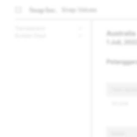
Snap Values
Transparansi
Australia
Sumber Daya
1 Juli, 20
Pelanggar
Total Lapor
301,838
Alasan