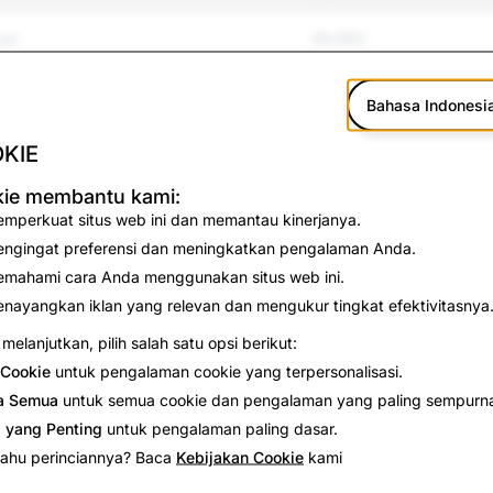
ual
89,962
an Perundungan
87,137
Bahasa Indonesi
mp; Kekerasan
17,220
KIE
yakiti Diri Sendiri &amp; Bunuh Diri
3,470
ie membantu kami:
mperkuat situs web ini dan memantau kinerjanya.
lsu
4,370
ngingat preferensi dan meningkatkan pengalaman Anda.
mahami cara Anda menggunakan situs web ini.
42,797
nayangkan iklan yang relevan dan mengukur tingkat efektivitasnya
melanjutkan, pilih salah satu opsi berikut:
8,856
Cookie
untuk pengalaman cookie yang terpersonalisasi.
29,627
a Semua
untuk semua cookie dan pengalaman yang paling sempurn
 yang Penting
untuk pengalaman paling dasar.
1,203
 tahu perinciannya? Baca
Kebijakan Cookie
kami