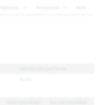
Keamanan
Transparansi
Berita
Total Akun Unik yang Ditindak
66,448
Konten yang Ditindak
Akun Unik yang Ditindak