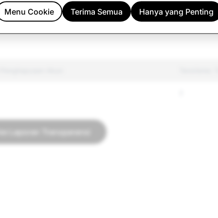
Diatur Lainnya
12,205
Menu Cookie
Terima Semua
Hanya yang Penting
ncian
4,991
l Penghapusan Akun
Terorisme: 
2
ke Laporan Transparansi