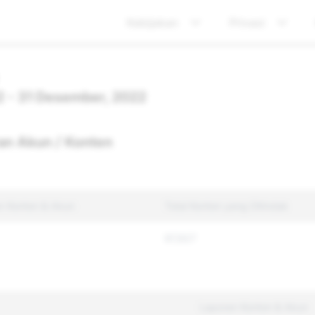
Kebijakan
Privasi
22 - 31 Desember, 2022
an Akun / Konten
an Konten & Akun
Total Konten yang Ditindak
97,927
Laporan Konten & Akun