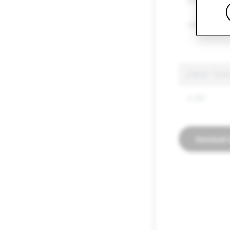
Barang yang 
Ujaran Kebe
CSEAI: Tota
2,091
Kembali 