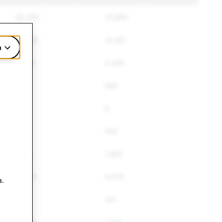
45,398
25,885
16,259
14,381
a
4,346
3,449
749
686
10
9
462
460
.
2,415
1,984
14,275
9,976
a.
390
341