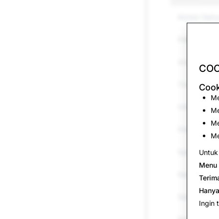
Konten Seks
Pelecehan d
Ancaman &a
COO
Tindakan Men
Cook
Me
Informasi Pa
Me
Me
Peniruan
Me
Spam
Untuk 
Menu 
Narkoba
Terim
Hanya
Senjata
Ingin