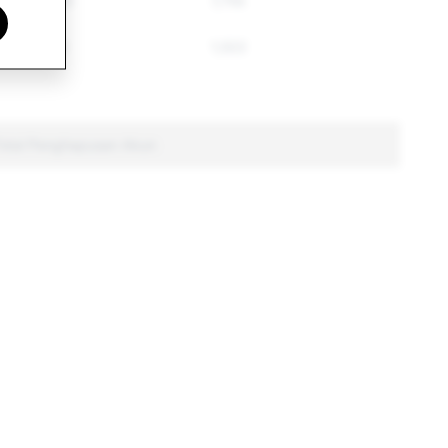
11,970
7,755
1,653
1,522
Total Penghapusan Akun