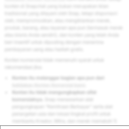
konten di Snapchat yang bukan merupakan iklan
tradisional yang dilayani oleh Snap, tetapi disponsori
oleh, mempromosikan, atau mengiklankan merek,
produk, barang, atau layanan apa pun (termasuk merek
atau bisnis Anda sendiri), dan konten yang telah Anda
beri insentif untuk diposting dengan menerima
pembayaran uang atau hadiah gratis.
Konten komersial tidak memenuhi syarat untuk
rekomendasi jika:
Konten itu melanggar bagian apa pun dari
kebijakan Konten Komersial kami
.
Konten itu tidak mengungkapkan sifat
komersialnya.
Snap menawarkan alat
pengungkapan “Kemitraan Berbayar” serta alat
penargetan usia dan lokasi tingkat profil untuk
membantu Kreator, Mitra, dan merek mematuhi 1)
hukum setempat, 2)
Kebijakan Periklanan
kami, dan