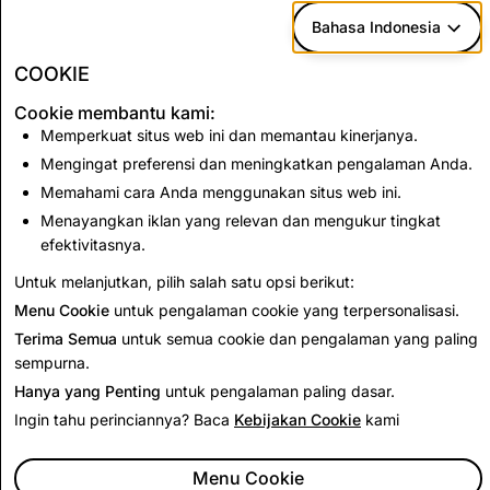
3)
Kebijakan Konten Komersial
kami. Kami
Bahasa Indonesia
mewajibkan penggunaan alat ini jika memungkinkan
COOKIE
untuk diberlakukan.
Cookie membantu kami:
Memperkuat situs web ini dan memantau kinerjanya.
Mengingat preferensi dan meningkatkan pengalaman Anda.
Berikutnya:
Memahami cara Anda menggunakan situs web ini.
Kualitas
Menayangkan iklan yang relevan dan mengukur tingkat
efektivitasnya.
Untuk melanjutkan, pilih salah satu opsi berikut:
Baca Selanjutnya
Menu Cookie
untuk pengalaman cookie yang terpersonalisasi.
Terima Semua
untuk semua cookie dan pengalaman yang paling
sempurna.
Hanya yang Penting
untuk pengalaman paling dasar.
Ingin tahu perinciannya? Baca
Kebijakan Cookie
kami
Menu Cookie