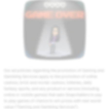
Our ad policies regarding the promotion of Gaming and
Gambling Services apply to the promotion of online
casinos, brick and mortar casinos, lotteries, daily
fantasy sports, and any product or service (including
online or mobile games) that asks Snapchatters to pay
to play games of chance to win prizes with real-world
value ("Gaming and Gambling Services").