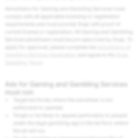
Advertisers for Gaming and Gambling Services must
comply with all applicable licensing or registration
requirements and must provide Snap with proof of
current license or registration. All Gaming and Gambling
Services advertisers must be pre-approved by Snap. To
apply for approval, please complete the
Advertising of
Gambling Services Application
and agree to the
Snap
Gambling Terms
Ads for Gaming and Gambling Services
must not:
Target territories where the advertiser is not
authorized to operate.
Target or be likely to appeal particularly to people
under the legal gambling age in the territory where
the ad will run.