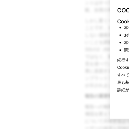
ントはすべて若い人
COO
殺、自害の考えなど
しかし驚くべきなの
Co
ことです。オンライ
本
しない連絡先にさら
お
いことを調査結果は
本
3分の2（64％）
関
ではなく、無視また
続行
見を述べているだけ
Coo
果に直面する可能性
すべて
ンプラットフォーム
最も
が示されました。
詳細
報告の重要性
報告への無関心はテ
潮流を変えて10代
について共有するよう
ーザーの保護を積極