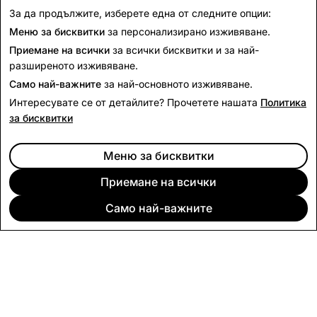
За да продължите, изберете една от следните опции:
Меню за бисквитки
за персонализирано изживяване.
Прочетете повече
Приемане на всички
за всички бисквитки и за най-
разширеното изживяване.
Само най-важните
за най-основното изживяване.
Интересувате се от детайлите? Прочетете нашата
Политика
за бисквитки
Меню за бисквитки
Приемане на всички
Само най-важните
ДРУЖЕСТВО
ОБЩНОСТ
РЕКЛАМА
ПРАВЕН
ПОЛИТИКА ЗА ПОВЕРИТЕЛНОСТ