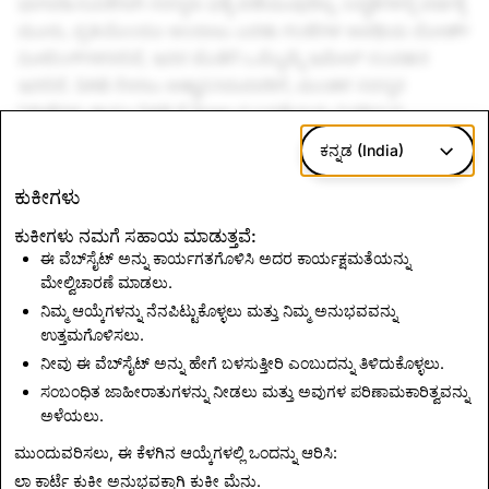
ಭಾಗವಹಿಸುವಿಕೆಗಾಗಿ ಸದಸ್ಯರು ಭತ್ಯೆ ಪಡೆಯುವುದಿಲ್ಲ. ಬದ್ಧತೆಗಳಲ್ಲಿ ವರ್ಷಕ್ಕೆ
ಮೂರು, ಪ್ರತಿಯೊಂದೂ ಅಂದಾಜು ಎರಡು ಗಂಟೆಗಳ ಅವಧಿಯ ಬೋರ್ಡ್‌
ಮೀಟಿಂಗ್‌ಗಳಿರಲಿವೆ, ಇದರ ಜೊತೆಗೆ ಒಮ್ಮೊಮ್ಮೆ ಇಮೇಲ್ ಸಂವಹನ
ಇರಲಿದೆ. SAB ಸೇರಲು ಆಹ್ವಾನಿಸಿರುವವರಿಗೆ, ಮಂಡಳಿ ಸದಸ್ಯರ
ನಿರೀಕ್ಷೆಗಳು ಹಾಗೂ SAB ಗೆ Snap ನ ಬದ್ಧತೆಯನ್ನು ವಿವರಿಸುವ,
ಉಲ್ಲೇಖದ ನಿಯಮಗಳಿಗೆ ಒಪ್ಪುವಂತೆ ಕೇಳಲಾಗುತ್ತದೆ.
ಕನ್ನಡ (India)
ಒಂದು ವೇಳೆ ನೀವು ಅರ್ಜಿ ಸಲ್ಲಿಸಲು ಆಸಕ್ತರಾಗಿದ್ದರೆ ಅಥವಾ
ಕುಕೀಗಳು
ಯಾರನ್ನಾದರೂ ಶಿಫಾರಸು ಮಾಡಲು ಬಯಸಿದರೆ, ದಯವಿಟ್ಟು ಈ ಸಣ್ಣ
ಅರ್ಜಿ ನಮೂನೆಯನ್ನು
ಶುಕ್ರವಾರ, ಜುಲೈ 22 ರೊಳಗೆ ಭರ್ತಿಮಾಡಿ.
ಕುಕೀಗಳು ನಮಗೆ ಸಹಾಯ ಮಾಡುತ್ತವೆ:
ಈ ವೆಬ್‌ಸೈಟ್ ಅನ್ನು ಕಾರ್ಯಗತಗೊಳಿಸಿ ಅದರ ಕಾರ್ಯಕ್ಷಮತೆಯನ್ನು
ಆನ್‌ಲೈನ್ ಸುರಕ್ಷತೆಯ ಪ್ರತಿಪಾದಕರಾಗಿ, ನಮ್ಮ ಸಲಹೆಗಾರರು ಮತ್ತು
ಮೇಲ್ವಿಚಾರಣೆ ಮಾಡಲು.
ವಿಶ್ವಾಸಾರ್ಹ ಪಾಲುದಾರರ ಜಾಲವನ್ನು ನಾವು ವಿಸ್ತರಿಸುತ್ತಿರುವಂತೆ ನಮ್ಮ
ನಿಮ್ಮ ಆಯ್ಕೆಗಳನ್ನು ನೆನಪಿಟ್ಟುಕೊಳ್ಳಲು ಮತ್ತು ನಿಮ್ಮ ಅನುಭವವನ್ನು
ಹೊಸ ಅಧ್ಯಾಯದ ಕುರಿತು ನಾವು ರೋಮಾಂಚಿತರಾಗಿದ್ದೇವೆ.
ಇಲ್ಲಿ
ಇನ್ನಷ್ಟು
ಉತ್ತಮಗೊಳಿಸಲು.
ತಿಳಿಯಿರಿ ಮತ್ತು ಅರ್ಜಿ ಸಲ್ಲಿಸಿ!
ನೀವು ಈ ವೆಬ್‌ಸೈಟ್ ಅನ್ನು ಹೇಗೆ ಬಳಸುತ್ತೀರಿ ಎಂಬುದನ್ನು ತಿಳಿದುಕೊಳ್ಳಲು.
- ಜಾಕ್ವೆಲಿನ್ ಬೌಚೆರೆ, Snap ಸುರಕ್ಷತಾ ವೇದಿಕೆಯ ಜಾಗತಿಕ ಮುಖ್ಯಸ್ಥೆ
ಸಂಬಂಧಿತ ಜಾಹೀರಾತುಗಳನ್ನು ನೀಡಲು ಮತ್ತು ಅವುಗಳ ಪರಿಣಾಮಕಾರಿತ್ವವನ್ನು
ಅಳೆಯಲು.
ಸುದ್ದಿಗಳಿಗೆ ಹಿಂತಿರುಗಿ
ಮುಂದುವರಿಸಲು, ಈ ಕೆಳಗಿನ ಆಯ್ಕೆಗಳಲ್ಲಿ ಒಂದನ್ನು ಆರಿಸಿ:
ಲಾ ಕಾರ್ಟೆ ಕುಕೀ ಅನುಭವಕ್ಕಾಗಿ
ಕುಕೀ ಮೆನು
.