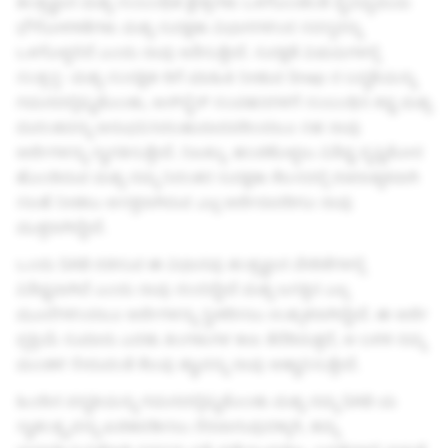
ತಂತ್ರಜ್ಞಾನ ಮತ್ತು ಸಂಬಂಧಿತ ಕ್ಷೇತ್ರಗಳು ಒಳಗೊಂಡಂತೆ ವೈವಿಧ್ಯಮಯ
ಭೌಗೋಳಿಕತೆಗಳು ಮತ್ತು ಸುರಕ್ಷತಾ ವಿಭಾಗಗಳಿಂದ ಸದಸ್ಯರನ್ನು
ಒಳಗೊಳ್ಳಲಿದೆ ಎಂದು ನಾವು ಆಶಿಸುತ್ತೇವೆ. ಸುರಕ್ಷತೆ ವಿಷಯಗಳಲ್ಲಿ
ಸಂತ್ರಸ್ತ- ಮತ್ತು ಸಂರಕ್ಷಿತ-ರಿಗೆ ಮಾಹಿತಿ ನೀಡುವ Snap ನ ಬದ್ಧತೆಯನ್ನು
ಗಮನದಲ್ಲಿಟ್ಟುಕೊಂಡು, ಆನ್‌ಲೈನ್ ಸಂವಹನಗಳಿಗೆ ಸಂಬಂಧಿಸಿ ಕಷ್ಟ ಮತ್ತು
ದುರಂತವನ್ನು ಅನುಭವಿಸಿರಬಹುದಾದವರಿಂದಲೂ ಸಹ ನಾವು
ಅರ್ಜಿಗಳನ್ನು ಸ್ವಾಗತಿಸುತ್ತೇವೆ. ನಿಜಕ್ಕೂ, ಹಂಚಿಕೊಳ್ಳಲು ವಿಶಿಷ್ಟ ದೃಷ್ಟಿಕೋನ
ಹೊಂದಿರುವ ಮತ್ತು ನಮ್ಮ ನಿರಂತರ ಸುರಕ್ಷತಾ ಕೆಲಸದಲ್ಲಿ ರಚನಾತ್ಮಕವಾಗಿ
ಸಲಹೆ ನೀಡಲು ಆಸಕ್ತರಾಗಿರುವ
ಎಲ್ಲ
ಅರ್ಜಿದಾರರಿಗೂ ನಾವು
ಮುಕ್ತರಾಗಿದ್ದೇವೆ.
ಒಂದು SAB ರಚಿಸುವ ಈ ವಿಧಾನವು ತಂತ್ರಜ್ಞಾನ ವೇದಿಕೆಗಳಲ್ಲಿ
ವಿಶಿಷ್ಟವಾಗಿದೆ ಎಂದು ನಾವು ನಂಬಿದ್ದೇವೆ ಮತ್ತು ಜಗತ್ತಿನ ಎಲ್ಲ
ಮೂಲೆಗಳಿಂದಲೂ ಅರ್ಜಿಗಳನ್ನು ಸ್ವೀಕರಿಸಲು ಉತ್ಸುಕರಾಗಿದ್ದೇವೆ. ಈ ಅರ್ಜಿ
ಪ್ರಕ್ರಿಯೆ ಸುಮಾರು ಎರಡು ತಿಂಗಳುಗಳ ಕಾಲ ತೆರೆದಿರುತ್ತದೆ, ಆ ಬಳಿಕ ನಮ್ಮ
ಮಂಡಳಿ ಸೇರುವಂತೆ ಕೆಲವು ತಜ್ಞರನ್ನು ನಾವು ಆಹ್ವಾನಿಸುತ್ತೇವೆ.
ಹಿಂದಿನ ಪದ್ಧತಿಯನ್ನು ಗಮನದಲ್ಲಿಟ್ಟುಕೊಂಡು ಮತ್ತು ನಮ್ಮ SAB ಯ
ಸ್ವಾತಂತ್ರ್ಯವನ್ನು ಖಚಿತಪಡಿಸಲು ನೆರವಾಗುವುದಕ್ಕಾಗಿ, ತಮ್ಮ