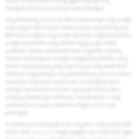
ಪ್ರಮುಖ ಜಾಗೃತಿ ಮೂಡಿಸುವ ಮತ್ತು ಶೈಕ್ಷಣಿಕ ಪ್ರಯತ್ನಗಳನ್ನು
ಅನುಷ್ಠಾನಗೊಳಿಸುವ ಮೂಲಕ ನಾವು ಪ್ರಗತಿ ಸಾಧಿಸಿದ್ದೇವೆ.
ನಮ್ಮ ವೇದಿಕೆಯನ್ನು ಯುವಜನರು ಹೇಗೆ ಅನುಭವಿಸುತ್ತಾರೆ ಮತ್ತು ಸುರಕ್ಷತೆ
ಮತ್ತು ವಿಶ್ವಾಸದ ಮೇಲೆ ಪ್ರಭಾವ ಬೀರುವ ಪ್ರಮುಖ ವಿಷಯಗಳನ್ನು ನಾವು
ಹೇಗೆ ನಿಭಾಯಿಸುತ್ತೇವೆ ಎನ್ನುವ ಕುರಿತು ಪೋಷಕರು, ಆರೈಕೆ ಮಾಡುವವರು,
ಸುರಕ್ಷತಾ ಪ್ರತಿಪಾದಕರು ಮತ್ತು ಇತರರಿಗೆ ಇನ್ನಷ್ಟು ಉತ್ತಮ ಅರಿವು
ಮೂಡಿಸಲು ಸಹಾಯ ಮಾಡುವುದಕ್ಕೆ Snap ಬದ್ಧವಾಗಿದೆ. ಅದಾಗ್ಯೂ,
ನಿರಂತರ ಬದಲಾಗುತ್ತಿರುವ ಆನ್‌ಲೈನ್ ಸುರಕ್ಷತೆಯನ್ನು ಪರಿಗಣಿಸಿ, ನಮ್ಮ
ಜಾಗತಿಕ ಸಮುದಾಯವನ್ನು ಮತ್ತು ವರ್ಧಿತ ವಾಸ್ತವ ಮತ್ತು ಹಾರ್ಡ್‌ವೇರ್
ಸೇರಿದಂತೆ ಉತ್ಪನ್ನಗಳಾದ್ಯಂತ ನಮ್ಮ ಬೆಳವಣಿಗೆಯನ್ನು ಬಿಂಬಿಸುವ ಹಾಗೂ
ಯುವಜನರು ಮತ್ತು ಅವರ ಕುಟುಂಬಗಳು ಎದುರಿಸುತ್ತಿರುವ ಹೊಸ
ಆನ್‌ಲೈನ್ ಅಪಾಯಗಳಿಗೆ ಸಂಬಂಧಿಸಿ ನೈಪುಣ್ಯ ಹೊಂದಿರುವ ಹೊಸ
ಸದಸ್ಯರನ್ನು ಸೇರಿಸಿಕೊಳ್ಳಲು SAB ಅನ್ನು "ಮರುಶೋಧಿಸಲು" ಮತ್ತು
ಮರುಆರಂಭಿಸಲು ನಾವು ಅವಕಾಶ ಹೊಂದಿದ್ದೇವೆ ಎಂದು ನಾವು
ಭಾವಿಸುತ್ತೇವೆ.
ಆ ಗುರಿಗಳನ್ನು ಗಮನದಲ್ಲಿಟ್ಟುಕೊಂಡು, ನಮ್ಮ ಹೊಸ ಮತ್ತು ವಿಸ್ತರಿತ SAB
ಸೇರಲು ನಾವು
ಅರ್ಜಿಗಳನ್ನು
ಆಹ್ವಾನಿಸುತ್ತಿದ್ದೇವೆ, ಇದು ಸಂಶೋಧನೆ, ಶಿಕ್ಷಣ,