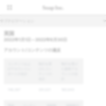
サブナビゲーション
英国
2022年1月1日～2022年6月30日
アカウント/コンテンツの違反
コンテンツおよ
執行を受
執行を受け
びアカウントレ
けたコン
た固有アカ
ポートの合計
テンツの
ウントの合
合計
計
748,397
291,021
180,643
理由
コンテン
強制執
強制執行