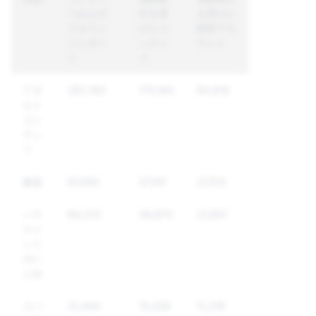
ツおよび
行を受
を受けた
アカウン
けたコ
固有アカ
トレポー
ンテン
ウント
ト
ツ
アダ
281,783
170,164
84,619
ルト
コン
テン
ツ
麻薬
87,650
37,161
27,512
ハラ
84,372
36,870
31,831
スメ
ント
やい
じめ
スパ
31,444
15,339
11,219