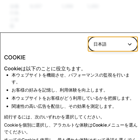
自傷
9,057
1,398
1,280
行為
と自
殺
武器
3,618
1,298
1,142
日本語
虚偽
26,297
372
229
COOKIE
情報
Cookieは以下のことに役立ちます。
本ウェブサイトを機能させ、パフォーマンスの監視を行いま
す。
CSAM：アカウント
テロリズム：アカウン
削除の合計
ト削除の合計
お客様の好みを記憶し、利用体験を向上します。
本ウェブサイトをお客様がどう利用しているかを把握します。
11,364
1
関連性の高い広告を配信し、その効果を測定します。
続行するには、次のいずれかを選択してください。
透明性レポートに戻る
Cookieを個別に選択し、アラカルトな体験は
Cookieメニュー
を選ん
でください。
すべてのCookieを使用し、最も優れた体験は
すべて承認
を選んでく