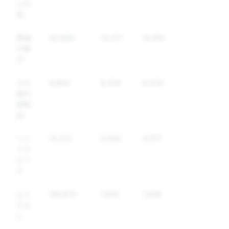
ム行
為
脅威
42,626
13,217
10,169
や暴
力
その
8,664
8,254
6,229
他の
規制
品
ヘイ
13,213
5,034
4,577
トス
ピー
チ
なり
159,673
1,914
1,836
すま
し