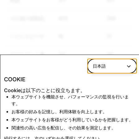
武器
177
127
その他の規制品
404
359
ヘイトスピーチ
18
17
テロリズムと暴
114
66
力的過激主義
日本語
COOKIE
CSEA：無効なアカウント数の合計
Cookieは以下のことに役立ちます。
本ウェブサイトを機能させ、パフォーマンスの監視を行いま
す。
1,524
お客様の好みを記憶し、利用体験を向上します。
本ウェブサイトをお客様がどう利用しているかを把握します。
関連性の高い広告を配信し、その効果を測定します。
透明性レポートに戻る
続行するには、次のいずれかを選択してください。