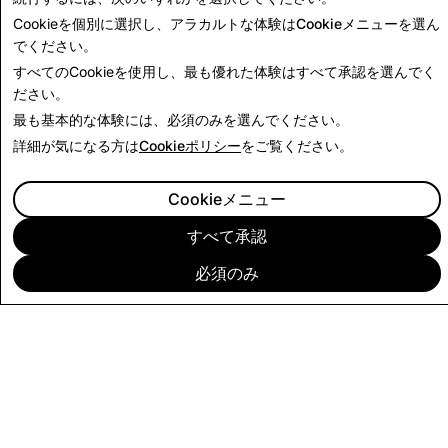
Cookieを個別に選択し、アラカルトな体験は
Cookieメニュー
を選ん
でください。
すべてのCookieを使用し、最も優れた体験は
すべて承認
を選んでく
ださい。
最も基本的な体験には、
必須のみ
を選んでください。
詳細が気になる方は
Cookieポリシー
をご覧ください。
Cookieメニュー
すべて承認
必須のみ
会社案内
コミュニティ
広告
リーガル
プライバシーポリシー
利用規約