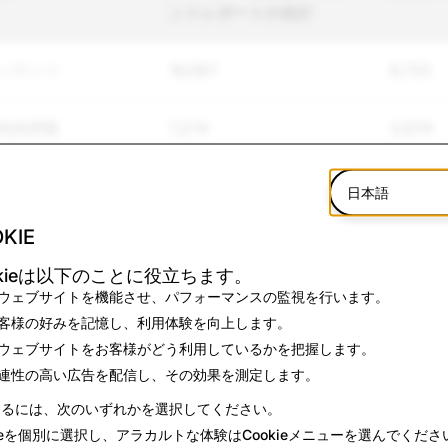
ントレポートの合計
ンテンツ
16,087
6,732
性的搾取
7,274
3,879
メントやいじめ
26,931
12,411
日本語
KIE
暴力
2,875
716
okieは以下のことに役立ちます。
ウェブサイトを機能させ、パフォーマンスの監視を行います。
為と自殺
1,342
379
客様の好みを記憶し、利用体験を向上します。
ウェブサイトをお客様がどう利用しているかを把握します。
報
698
2
連性の高い広告を配信し、その効果を測定します。
するには、次のいずれかを選択してください。
まし
1,537
29
kieを個別に選択し、アラカルトな体験は
Cookieメニュー
を選んでくださ