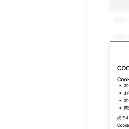
性的コ
児童の
ハラス
COO
脅威や
Co
本
自傷行
お
本
虚偽情
関
続行
なりす
Coo