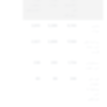
اکاؤنٹ
مواد
منفرد
کی
اکاؤنٹس
رپورٹس
جنسی
9,743
5,386
3,610
مواد
ہراسانگی
17,169
2,898
2,621
اور غنڈہ
گردی
دھمکیاں
1,734
290
238
اور تشدد
خود کو
346
88
80
نقصان
پہنچانا
اور
خودکشی