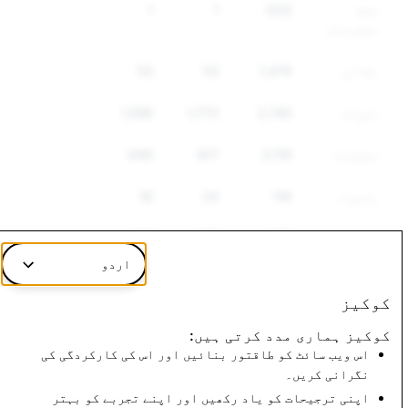
غلط
620
1
1
معلومات
نقالی
1,474
53
53
اسپام
2,745
1,773
1,556
منشیات
2,119
817
648
ہتھیار
118
24
16
دیگر
167
127
115
ریگولیٹڈ
اردو
سامان
کوکیز
نفرت
814
250
229
کوکیز ہماری مدد کرتی ہیں:
انگیز
اس ویب سائٹ کو طاقتور بنائیں اور اس کی کارکردگی کی
تقریر
نگرانی کریں۔
اپنی ترجیحات کو یاد رکھیں اور اپنے تجربے کو بہتر