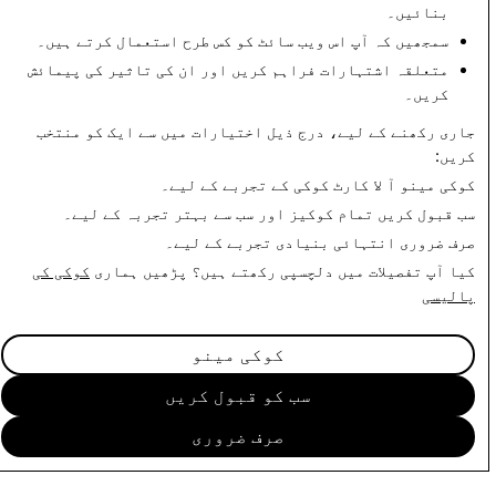
بنائیں۔
CSEAI: کُل اکاؤنٹ
دہشت گردی: کُل اکاؤنٹ
کی حذف کاریاں
کی حذف کاریاں
سمجھیں کہ آپ اس ویب سائٹ کو کس طرح استعمال کرتے ہیں۔
متعلقہ اشتہارات فراہم کریں اور ان کی تاثیر کی پیمائش
0
632
کریں۔
جاری رکھنے کے لیے، درج ذیل اختیارات میں سے ایک کو منتخب
شفافیت کی رپورٹ پر واپس
کریں:
کوکی مینو
آ لا کارٹ کوکی کے تجربے کے لیے۔
سب قبول کریں
تمام کوکیز اور سب سے بہتر تجربہ کے لیے۔
صرف ضروری
انتہائی بنیادی تجربے کے لیے۔
کیا آپ تفصیلات میں دلچسپی رکھتے ہیں؟ پڑھیں ہماری
کوکی کی
پالیسی
کوکی مینو
سب کو قبول کریں
صرف ضروری