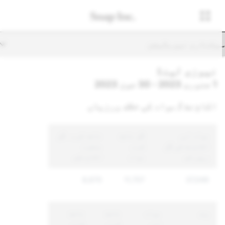
یکنڈری نیویگیشن
نیوزی لینڈ
1 جنوری 2023 - 30 جون 2023
اکاؤنٹ / مواد کی خلاف ورزیاں
مواد اور
کُل نافذ
نافذ کردہ کُل
اکاؤنٹ کی کُل
کردہ
منفرد
رپورٹس
مواد
اکاؤنٹس
8,670
11,707
37,049
وجہ
مواد
نافذ
نافذ
اور
کردہ
کردہ