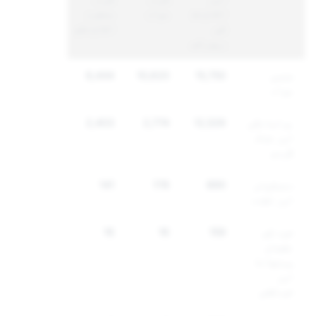
اکاؤنٹ
مواد
منفرد
کی
اکاؤنٹس
رپورٹس
جنسی
15,750
10,620
6,444
مواد
ہراسانگی
12,526
2,774
2,403
اور غنڈہ
گردی
دھمکیاں
890
178
141
اور تشدد
خود کو
159
16
16
نقصان
پہنچانا
اور
خودکشی