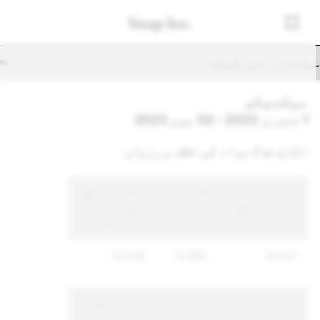
یکنڈری نیویگیشن
میکسیکو
1 جنوری 2023 - 30 جون 2023
اکاؤنٹ / مواد کی خلاف ورزیاں
مواد اور
کُل نافذ
نافذ کردہ کُل
اکاؤنٹ کی کُل
کردہ
منفرد
رپورٹس
مواد
اکاؤنٹس
10,326
15,599
37,037
وجہ
مواد
نافذ
نافذ
اور
کردہ
کردہ