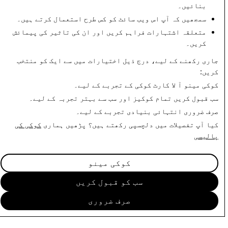
بنائیں۔
CSEAI: کُل اکاؤنٹ
دہشت گردی: کُل اکاؤنٹ
کی حذف کاریاں
کی حذف کاریاں
سمجھیں کہ آپ اس ویب سائٹ کو کس طرح استعمال کرتے ہیں۔
متعلقہ اشتہارات فراہم کریں اور ان کی تاثیر کی پیمائش
0
600
کریں۔
جاری رکھنے کے لیے، درج ذیل اختیارات میں سے ایک کو منتخب
شفافیت کی رپورٹ پر واپس
کریں:
کوکی مینو
آ لا کارٹ کوکی کے تجربے کے لیے۔
سب قبول کریں
تمام کوکیز اور سب سے بہتر تجربہ کے لیے۔
صرف ضروری
انتہائی بنیادی تجربے کے لیے۔
کیا آپ تفصیلات میں دلچسپی رکھتے ہیں؟ پڑھیں ہماری
کوکی کی
پالیسی
کوکی مینو
سب کو قبول کریں
صرف ضروری