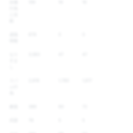
自傷
159
16
16
行為
と自
殺
虚偽
679
0
0
情報
なり
3,563
47
47
すま
し
スパ
2,616
1,780
1,617
ム行
為
麻薬
386
90
72
武器
78
5
5