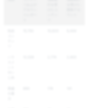
ツおよび
行を受
を受けた
アカウン
けたコ
固有アカ
トレポー
ンテン
ウント
ト
ツ
性的
15,750
10,620
6,444
コン
テン
ツ
ハラ
12,526
2,774
2,403
スメ
ント
やい
じめ
脅威
890
178
141
や暴
力