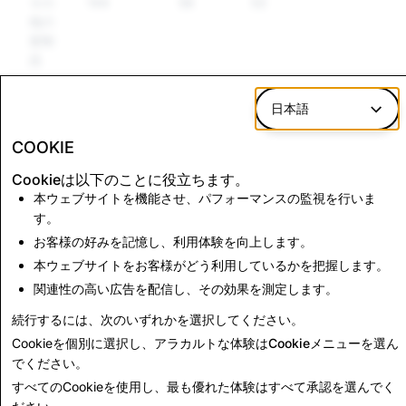
その
144
58
53
他の
規制
品
ヘイ
246
31
28
日本語
トス
ピー
COOKIE
チ
Cookieは以下のことに役立ちます。
本ウェブサイトを機能させ、パフォーマンスの監視を行いま
す。
CSEAI：アカウント
テロリズム：アカウン
削除の合計
ト削除の合計
お客様の好みを記憶し、利用体験を向上します。
本ウェブサイトをお客様がどう利用しているかを把握します。
600
0
関連性の高い広告を配信し、その効果を測定します。
続行するには、次のいずれかを選択してください。
透明性レポートに戻る
Cookieを個別に選択し、アラカルトな体験は
Cookieメニュー
を選ん
でください。
すべてのCookieを使用し、最も優れた体験は
すべて承認
を選んでく