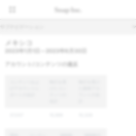
サブナビゲーション
メキシコ
2023年1月1日～2023年6月30日
アカウント/コンテンツの違反
コンテンツおよ
執行を受
執行を受け
びアカウントレ
けたコン
た固有アカ
ポートの合計
テンツの
ウントの合
合計
計
37,037
15,599
10,326
理由
コンテン
強制執
強制執行