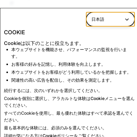
チ
テロリズムと
2
2
日本語
暴力的過激主
義
COOKIE
Cookieは以下のことに役立ちます。
本ウェブサイトを機能させ、パフォーマンスの監視を行いま
CSEA：無効なアカウント数の合計
す。
お客様の好みを記憶し、利用体験を向上します。
1,754
本ウェブサイトをお客様がどう利用しているかを把握します。
関連性の高い広告を配信し、その効果を測定します。
透明性レポートに戻る
続行するには、次のいずれかを選択してください。
Cookieを個別に選択し、アラカルトな体験は
Cookieメニュー
を選ん
でください。
すべてのCookieを使用し、最も優れた体験は
すべて承認
を選んでく
ださい。
最も基本的な体験には、
必須のみ
を選んでください。
詳細が気になる方は
Cookieポリシー
をご覧ください。