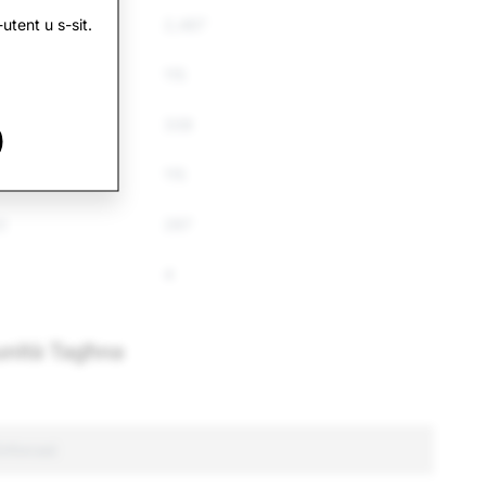
utent u s-sit.
009
2,487
9
115
9
338
115
2
287
4
munità Tagħna
Enforced