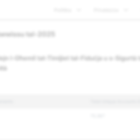
Politika
Privatezza
Awwissu tal-2025
ejn l-Għemil tat-Timijiet tal-Fiduċja u s-Sigurtà 
tà
ements
Total Unique Accounts 
75,367