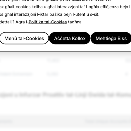
ox
għall-cookies kollha u għal interazzjoni ta' l-ogħla effiċjenza bejn l-
73,700
3,
ss
għal interazzjoni l-iktar bażika bejn l-utent u s-sit.
2,918
11
dettalji? Aqra l-
Politika tal-Cookies
tagħna
4,863
34
Menù tal-Cookies
Aċċetta Kollox
Meħtieġa Biss
ated Goods
13,781
117
h
11,402
33
Violent Extremism
5,282
4
zzjoni u Infurzar Proattiv tal-Linji Gwida tal-Ko
ements
Total Unique Accounts 