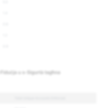
5.5
1.4
0.6
1.2
0.9
l-Fiduċja u s-Sigurtà tagħna
Total Unique Accounts Enforced