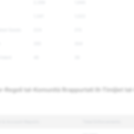
2,359
1,940
1,341
1,022
ated Goods
224
213
h
355
304
Violent
46
36
r-Regoli tal-Komunità Rrappurtati lit-Timijiet ta
t & Account Reports
Total Enforcements