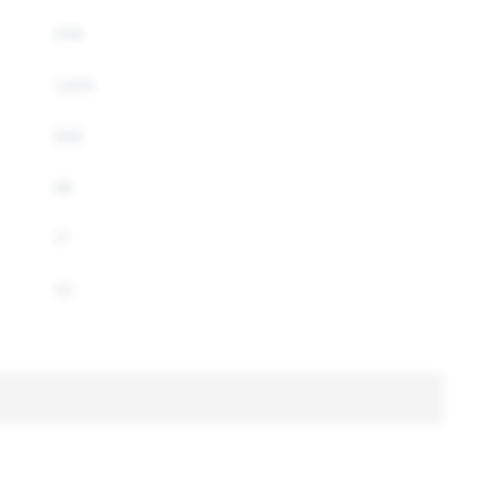
209
1,826
698
98
17
32