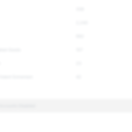
338
2,240
992
ated Goods
107
h
23
Violent Extremism
42
 Accounts Disabled