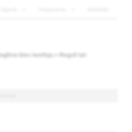
Sigurtà
Trasparenza
Aħbarijiet
tagħna biex iwettqu r-Regoli tal-
Enforced