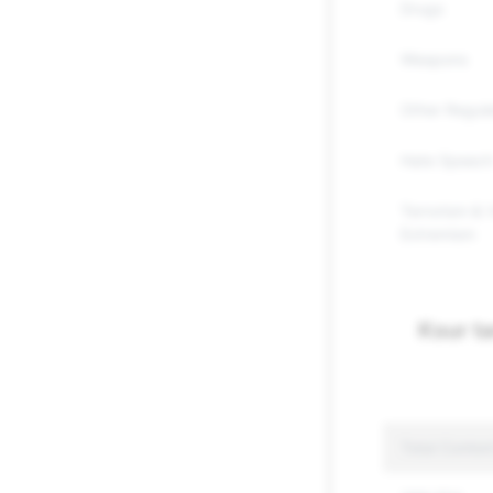
Drugs
Weapons
Other Regul
Hate Speec
Terrorism & 
Extremism
Ksur ta
Total Conten