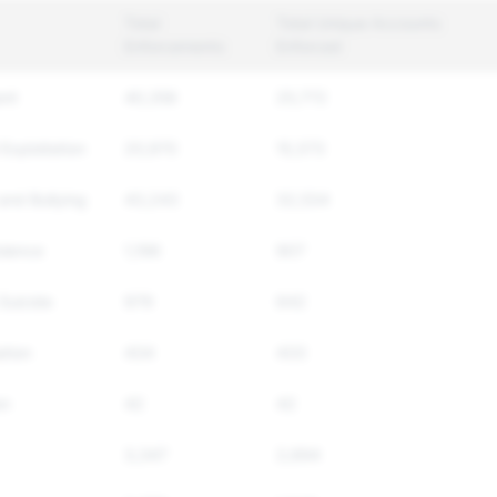
Total
Total Unique Accounts
Enforcements
Enforced
ent
40,356
25,772
Exploitation
20,970
15,373
and Bullying
43,243
32,534
olence
1,196
907
Suicide
979
642
ation
434
433
on
42
42
3,347
2,694