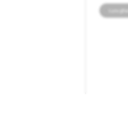
Lura għa
KUMPANIJA
KOMUNITÀ
Snap Inc.
Snapchat Suppo
Postijiet tax-Xogħol
Għajnuna b'Nuċ
Aħbarijiet
Linji Gwida għa
Privatezza u Sigurtà