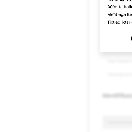
Aċċetta Koll
Spam
Meħtieġa Bi
Drugs
Tixtieq iktar 
Weapons
Other Regul
Hate Speec
Terrorism & 
Identifika
Total Enforc