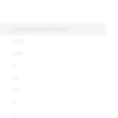
Total Unique Accounts Enforced
10,211
3,919
27
451
580
0
2