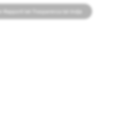
r-Rapporti tat-Trasparenza tal-Indja
RIKLAMI
rt
Reklami fuq Snapchat
ċali
Politiki tar-Riklami
ll-Komunità
Biblijoteka tar-Riklami Politiċi
Linji Gwida għad-Ditta