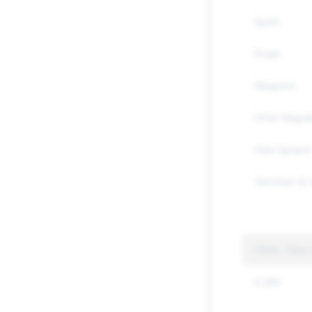
Spam
Drugs
Weapons
Other Regul
Hate Speec
Terrorism & 
CSEA: Total
4,385