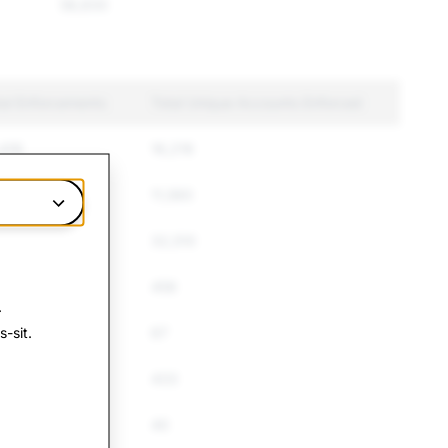
58,830
tal Enforcements
Total Unique Accounts Enforced
,416
16,216
,050
11,560
,211
32,510
1
456
.
-sit.
67
4
433
40