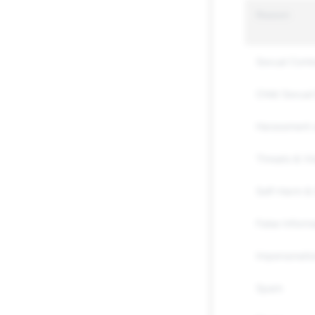
Reason
Sexual Cont
Child Sexual 
Harassment 
Threats & Vi
Self-Harm & 
False Inform
Impersonati
Spam