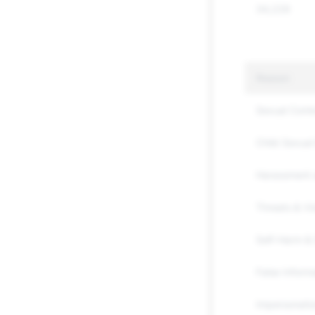
34,226
Reason
Sexual Cont
Child Sexual 
Harassment 
Threats & Vi
Self-Harm & 
False Inform
Impersonati