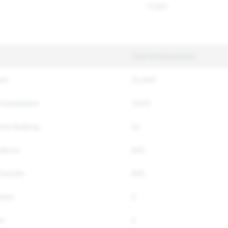
17,831
Total Enforcements
ent
20,940
Exploitation
7,920
and Bullying
32
olence
695
Suicide
895
ation
0
on
2