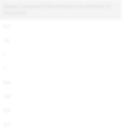
Median Turnaround Time (minutes) From Detection To
Final Action
0.7
1.5
1
1
5.8
0.5
0.3
0.7