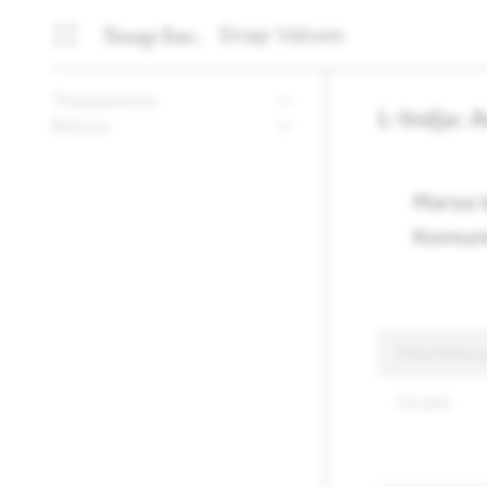
Snap Values
Trasparenza
L-Indja: 
Riżorsi
Ħarsa l
Komuni
Total Enforc
114,892