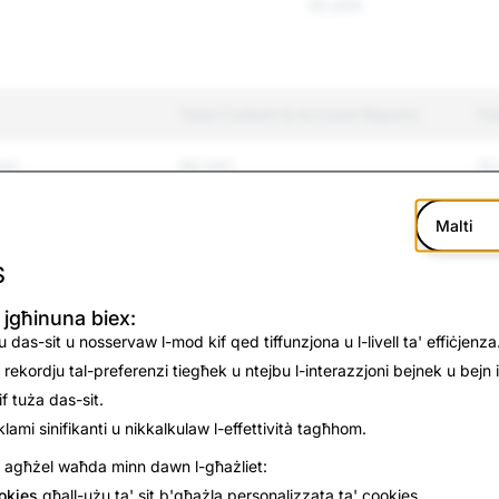
80,666
Total Content & Account Reports
To
ent
86,042
19
Exploitation
31,308
13
Malti
and Bullying
98,759
43
S
 jgħinuna biex:
olence
18,392
50
das-sit u nosservaw l-mod kif qed tiffunzjona u l-livell ta' effiċjenza
ekordju tal-preferenzi tiegħek u ntejbu l-interazzjoni bejnek u bejn is
Suicide
7,541
84
f tuża das-sit.
ation
10,624
43
lami sinifikanti u nikkalkulaw l-effettività tagħhom.
, agħżel waħda minn dawn l-għażliet:
on
23,942
40
okies
għall-użu ta' sit b'għażla personalizzata ta' cookies.